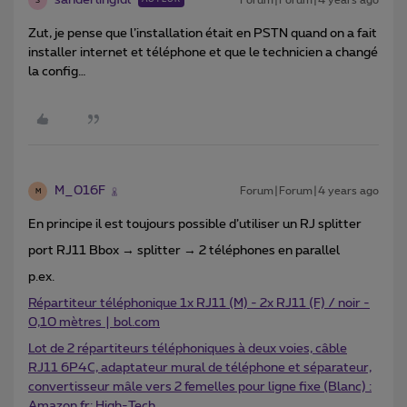
sanderlingfdl
Forum|Forum|4 years ago
S
Zut, je pense que l’installation était en PSTN quand on a fait
installer internet et téléphone et que le technicien a changé
la config…
M_016F
Forum|Forum|4 years ago
M
En principe il est toujours possible d’utiliser un RJ splitter
port RJ11 Bbox → splitter → 2 téléphones en parallel
p.ex.
Répartiteur téléphonique 1x RJ11 (M) - 2x RJ11 (F) / noir -
0,10 mètres | bol.com
Lot de 2 répartiteurs téléphoniques à deux voies, câble
RJ11 6P4C, adaptateur mural de téléphone et séparateur,
convertisseur mâle vers 2 femelles pour ligne fixe (Blanc) :
Amazon.fr: High-Tech