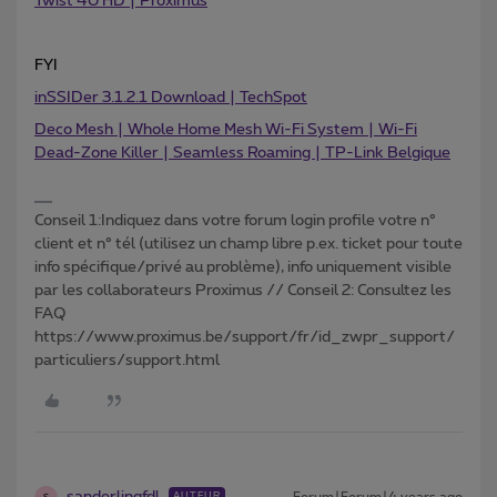
Twist 40 HD | Proximus
FYI
inSSIDer 3.1.2.1 Download | TechSpot
Deco Mesh | Whole Home Mesh Wi-Fi System | Wi-Fi
Dead-Zone Killer | Seamless Roaming | TP-Link Belgique
Conseil 1:Indiquez dans votre forum login profile votre n°
client et n° tél (utilisez un champ libre p.ex. ticket pour toute
info spécifique/privé au problème), info uniquement visible
par les collaborateurs Proximus // Conseil 2: Consultez les
FAQ
https://www.proximus.be/support/fr/id_zwpr_support/
particuliers/support.html
AUTEUR