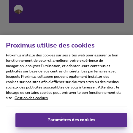
Proximus utilise des cookies
Proximus installe des cookies sur ses sites web pour assurer le bon
Conditions d'utilisation
Accessibility statement
fonctionnement de ceux-ci, améliorer votre expérience de
navigation, analyser l’utilisation, et adapter leurs contenus et
publicités sur base de vos centres d’intérêts. Les partenaires avec
lesquels Proximus collabore peuvent également installer des
cookies sur nos sites afin d’afficher sur d'autres sites ou des médias
sociaux des publicités susceptibles de vous intéresser. Attention, le
Tous droits réservés. ©
2026
Proximus
blocage de certains cookies peut entraver le bon fonctionnement du
site.
Gestion des cookies
Conditions générales, info consommateur
Liste des prix et tarifs
Accessibilité
Vie privée
Politique de gestion des cookies
Cookie manager
Coordonnées de l’entreprise
Paramètres des cookies
Ce site a été créé et est géré conformément au droit belge.
Boulevard du Roi Albert II 27 - B-1030 Bruxelles.