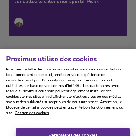
consultez le calendrier sportif Pickx
Proximus utilise des cookies
Proximus installe des cookies sur ses sites web pour assurer le bon
Conditions d'utilisation
Accessibility statement
fonctionnement de ceux-ci, améliorer votre expérience de
navigation, analyser l’utilisation, et adapter leurs contenus et
publicités sur base de vos centres d’intérêts. Les partenaires avec
lesquels Proximus collabore peuvent également installer des
cookies sur nos sites afin d’afficher sur d'autres sites ou des médias
sociaux des publicités susceptibles de vous intéresser. Attention, le
Tous droits réservés. ©
2026
Proximus
blocage de certains cookies peut entraver le bon fonctionnement du
site.
Gestion des cookies
Conditions générales, info consommateur
Liste des prix et tarifs
Accessibilité
Vie privée
Politique de gestion des cookies
Cookie manager
Coordonnées de l’entreprise
Paramètres des cookies