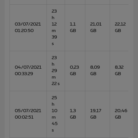
23
h
03/07/2021
12
1,1
21,01
22,12
01:20:50
m
GB
GB
GB
39
s
23
h
04/07/2021
0,23
8,09
8,32
29
00:33:29
GB
GB
GB
m
22 s
25
h
05/07/2021
10
1,3
19,17
20,46
00:02:51
m
GB
GB
GB
45
s