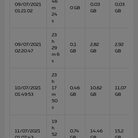
46
09/07/2021
0,03
0,03
m
0 GB
01:21:02
GB
GB
24
s
23
h
09/07/2021
0,1
2,82
2,92
29
02:20:47
GB
GB
GB
m 6
s
23
h
10/07/2021
17
0,46
10,62
11,07
01:49:53
m
GB
GB
GB
50
s
19
h
11/07/2021
0,74
14,46
15,2
52
01:07:43
GB
GB
GB