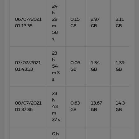
24
h
06/07/2021
29
0,15
2,97
3,11
01:13:35
m
GB
GB
GB
58
s
23
h
07/07/2021
0,05
1,34
1,39
54
01:43:33
GB
GB
GB
m 3
s
23
h
08/07/2021
0,63
13,67
14,3
43
01:37:36
GB
GB
GB
m
27 s
0 h