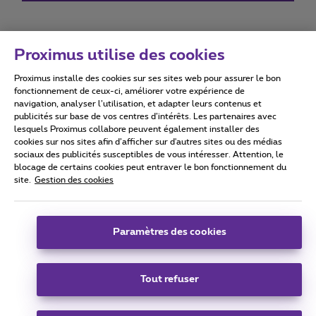
Proximus utilise des cookies
Proximus installe des cookies sur ses sites web pour assurer le bon
Conditions d'utilisation
Accessibility statement
fonctionnement de ceux-ci, améliorer votre expérience de
navigation, analyser l’utilisation, et adapter leurs contenus et
publicités sur base de vos centres d’intérêts. Les partenaires avec
lesquels Proximus collabore peuvent également installer des
cookies sur nos sites afin d’afficher sur d'autres sites ou des médias
sociaux des publicités susceptibles de vous intéresser. Attention, le
Tous droits réservés. ©
2026
Proximus
blocage de certains cookies peut entraver le bon fonctionnement du
site.
Gestion des cookies
Conditions générales, info consommateur
Liste des prix et tarifs
Accessibilité
Vie privée
Politique de gestion des cookies
Cookie manager
Coordonnées de l’entreprise
Paramètres des cookies
Ce site a été créé et est géré conformément au droit belge.
Boulevard du Roi Albert II 27 - B-1030 Bruxelles.
Tout refuser
Carrier & Wholesale Solutions