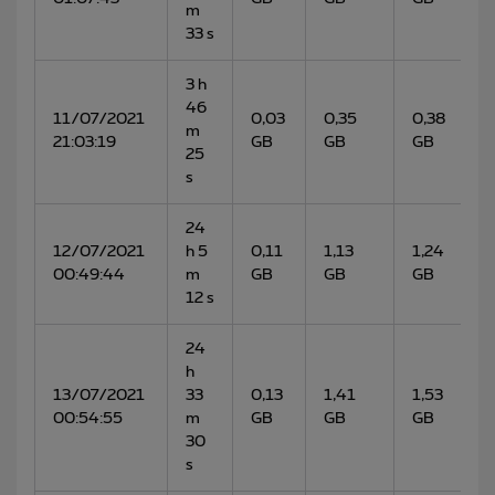
m
33 s
3 h
46
11/07/2021
0,03
0,35
0,38
m
21:03:19
GB
GB
GB
25
s
24
12/07/2021
h 5
0,11
1,13
1,24
00:49:44
m
GB
GB
GB
12 s
24
h
13/07/2021
33
0,13
1,41
1,53
00:54:55
m
GB
GB
GB
30
s