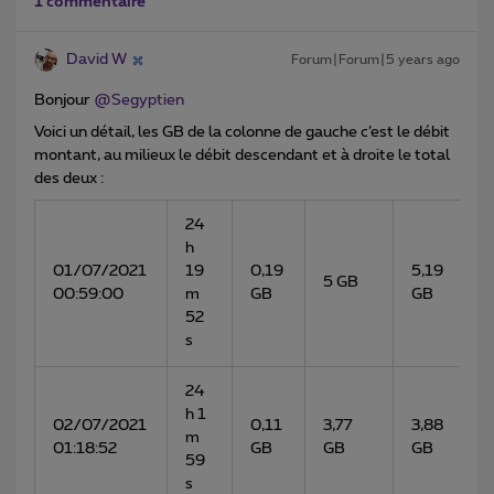
1 commentaire
David W
Forum|Forum|5 years ago
Bonjour
@Segyptien
Voici un détail, les GB de la colonne de gauche c’est le débit
montant, au milieux le débit descendant et à droite le total
des deux :
24
h
01/07/2021
19
0,19
5,19
5 GB
00:59:00
m
GB
GB
52
s
24
h 1
02/07/2021
0,11
3,77
3,88
m
01:18:52
GB
GB
GB
59
s