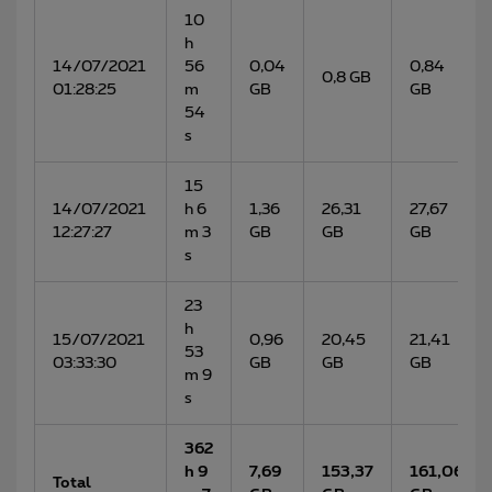
10
h
14/07/2021
56
0,04
0,84
0,8 GB
01:28:25
m
GB
GB
54
s
15
14/07/2021
h 6
1,36
26,31
27,67
12:27:27
m 3
GB
GB
GB
s
23
h
15/07/2021
0,96
20,45
21,41
53
03:33:30
GB
GB
GB
m 9
s
362
h 9
7,69
153,37
161,06
Total