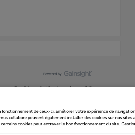
Conditions d'utilisation
Accessibility statement
 fonctionnement de ceux-ci, améliorer votre expérience de navigation, a
imus collabore peuvent également installer des cookies sur nos sites af
e certains cookies peut entraver le bon fonctionnement du site.
Gestio
Proximus
consommateur
Liste des prix et tarifs
Accessibilité