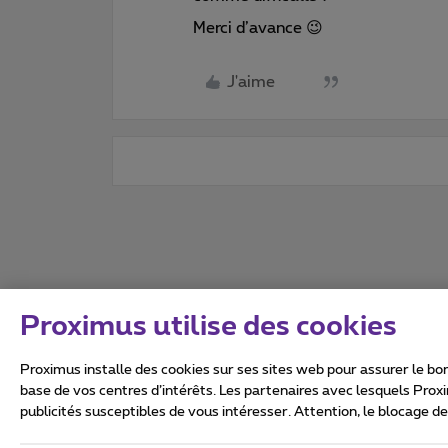
Merci d’avance 😉
J'aime
Proximus utilise des cookies
Proximus installe des cookies sur ses sites web pour assurer le bon
base de vos centres d’intérêts. Les partenaires avec lesquels Prox
publicités susceptibles de vous intéresser. Attention, le blocage d
Tous droits réservés. ©
2026
Conditions générales, info 