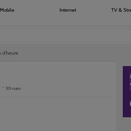
Mobile
Internet
TV & Str
e d'heure.
s
93 vues