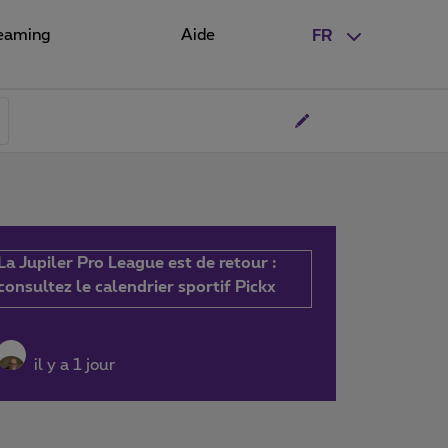
eaming
Aide
FR
La Jupiler Pro League est de retour :
consultez le calendrier sportif Pickx
il y a 1 jour