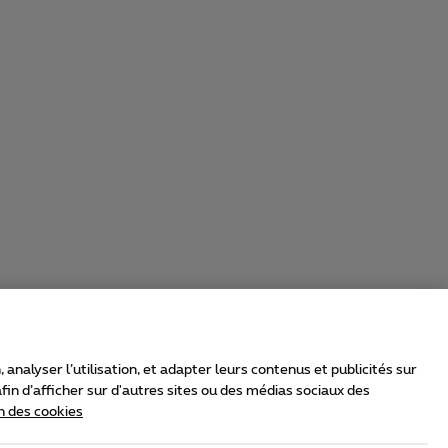
nalyser l’utilisation, et adapter leurs contenus et publicités sur
in d’afficher sur d'autres sites ou des médias sociaux des
n des cookies