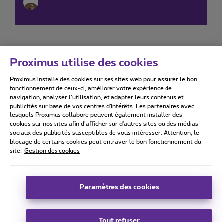
Proximus utilise des cookies
Proximus installe des cookies sur ses sites web pour assurer le bon
Conditions d'utilisation
Accessibility statement
fonctionnement de ceux-ci, améliorer votre expérience de
navigation, analyser l’utilisation, et adapter leurs contenus et
publicités sur base de vos centres d’intérêts. Les partenaires avec
lesquels Proximus collabore peuvent également installer des
cookies sur nos sites afin d’afficher sur d'autres sites ou des médias
sociaux des publicités susceptibles de vous intéresser. Attention, le
Tous droits réservés. ©
2026
Proximus
blocage de certains cookies peut entraver le bon fonctionnement du
site.
Gestion des cookies
Conditions générales, info consommateur
Liste des prix et tarifs
Accessibilité
Vie privée
Politique de gestion des cookies
Cookie manager
Coordonnées de l’entreprise
Paramètres des cookies
Ce site a été créé et est géré conformément au droit belge.
Boulevard du Roi Albert II 27 - B-1030 Bruxelles.
Tout refuser