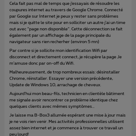
Cela fait pas mal de temps que j’essayais de résoudre les
coupures internet au travers de Google Chrome. Connecté
par Google sur Internet je peux y rester sans problèmes
mais si je quitte le site pour en solliciter un autre j’ai un time
out avec “page non disponible”. Cette déconnection se fait
également par un affichage de la page principale du
navigateur sans rien recherher (environ 5 mn)
Par contre si je sollicite mon identification Wifi par
disconnect et directement connect, je récupère la page Je
m’amuse donc par on-off du Wifi.
Malheureusement, de trop nombreux essais: désinstaller
Chrome, réinstaller. Essayer une version précédente,
Update de Windows 10, arrachage de cheveux.
Aujourd’hui mon beau-fils, technicien en clientèle bâtiment
me signale avoir rencontrer ce problème identique chez
quelques clients avec mêmes symptômes…
Je laisse ma B-Box3 allumée espérant une mise à jour mais
je ne vois rien venir. Mes activités professionnelles utilisent
assez bien internet et je commence à trouver ce travail un
peu lourd!