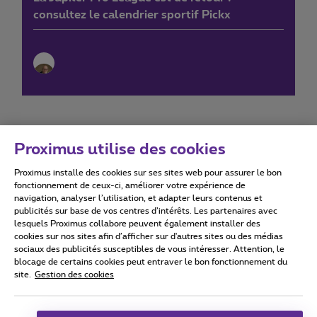
consultez le calendrier sportif Pickx
Proximus utilise des cookies
Proximus installe des cookies sur ses sites web pour assurer le bon
Conditions d'utilisation
Accessibility statement
fonctionnement de ceux-ci, améliorer votre expérience de
navigation, analyser l’utilisation, et adapter leurs contenus et
publicités sur base de vos centres d’intérêts. Les partenaires avec
lesquels Proximus collabore peuvent également installer des
cookies sur nos sites afin d’afficher sur d'autres sites ou des médias
sociaux des publicités susceptibles de vous intéresser. Attention, le
Tous droits réservés. ©
2026
Proximus
blocage de certains cookies peut entraver le bon fonctionnement du
site.
Gestion des cookies
Conditions générales, info consommateur
Liste des prix et tarifs
Accessibilité
Vie privée
Politique de gestion des cookies
Cookie manager