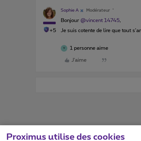
Sophie A
Modérateur
Bonjour
@vincent 14745
,
+5
Je suis cotente de lire que tout s’
1 personne aime
V
J'aime
Proximus utilise des cookies