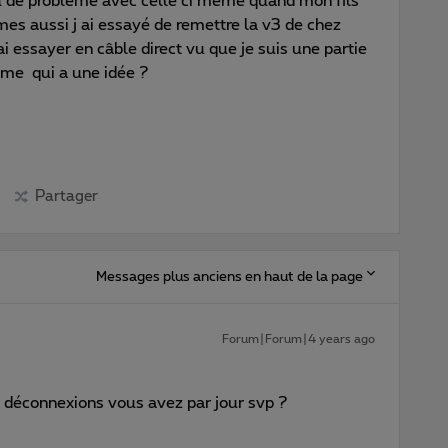
eu de problème avec celle ci même quand mon fils
èmes aussi j ai essayé de remettre la v3 de chez
essayer en câble direct vu que je suis une partie
ème qui a une idée ?
Partager
Messages plus anciens en haut de la page
Forum|Forum|4 years ago
 déconnexions vous avez par jour svp ?