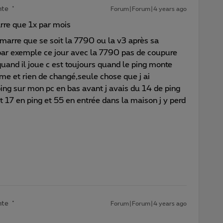
nte
Forum|Forum|4 years ago
arre que 1x par mois
edémarre que se soit la 7790 ou la v3 après sa
par exemple ce jour avec la 7790 pas de coupure
uand il joue c est toujours quand le ping monte
e et rien de changé,seule chose que j ai
ping sur mon pc en bas avant j avais du 14 de ping
 17 en ping et 55 en entrée dans la maison j y perd
nte
Forum|Forum|4 years ago