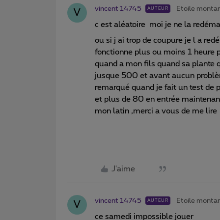
vincent 14745
Etoile monta
AUTEUR
V
c est aléatoire moi je ne la redém
ou si j ai trop de coupure je l a r
fonctionne plus ou moins 1 heure 
quand a mon fils quand sa plante q
jusque 500 et avant aucun problèm
remarqué quand je fait un test de 
et plus de 80 en entrée maintenant
mon latin ,merci a vous de me lire
J'aime
vincent 14745
Etoile monta
AUTEUR
V
ce samedi impossible jouer