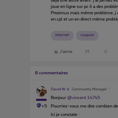
déjà une autre avant j ai jamais 
joue en ligne sur pc il a des probl
Proximus mais même problème, j ai 
en cpl et un en direct même probl
internet
coupure
J'aime
8 commentaires
David W
Community Manager
Bonjour
@vincent 14745
+5
Pourriez-vous me dire combien de
Ici je constate :