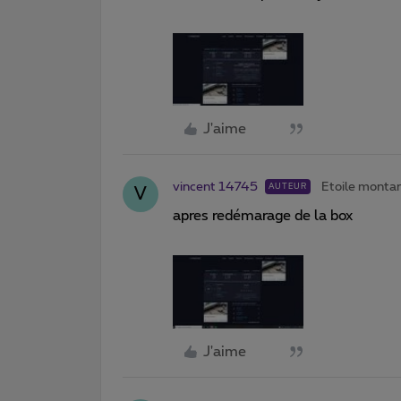
J'aime
vincent 14745
Etoile monta
AUTEUR
V
apres redémarage de la box
J'aime