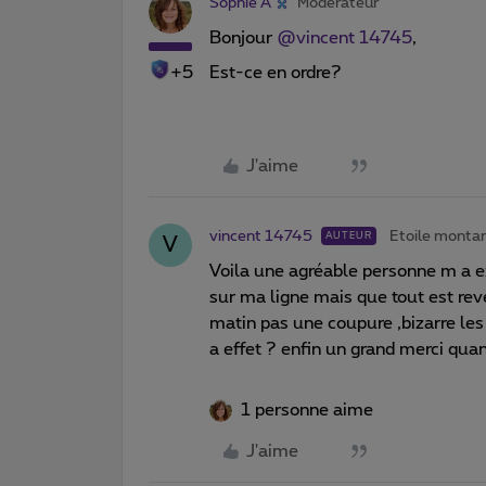
Sophie A
Modérateur
Bonjour
@vincent 14745
,
+5
Est-ce en ordre?
J'aime
vincent 14745
Etoile monta
AUTEUR
V
Voila une agréable personne m a ex
sur ma ligne mais que tout est rev
matin pas une coupure ,bizarre les 
a effet ? enfin un grand merci q
1 personne aime
J'aime