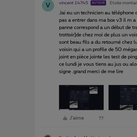
vincent 14745
Etoile monta
AUTEUR
V
Jai eu un technicien au téléphone c
pas a entrer dans ma box v3 il m a 
panne correspond a un début de tr
trottoir]de chez moi de plus un v
sont beau fils a du retourné chez l
voisin qui a un profile de 50 méga
joint en pièce jointe les test de pi
ce lundi je vous tiens au jus ou al
signe .grand merci de me lire
J'aime