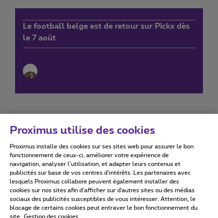
Le football belge est de retour sur Pickx dès
le 7 août
Proximus utilise des cookies
Proximus installe des cookies sur ses sites web pour assurer le bon
Conditions d'utilisation
Accessibility statement
fonctionnement de ceux-ci, améliorer votre expérience de
navigation, analyser l’utilisation, et adapter leurs contenus et
publicités sur base de vos centres d’intérêts. Les partenaires avec
lesquels Proximus collabore peuvent également installer des
cookies sur nos sites afin d’afficher sur d'autres sites ou des médias
sociaux des publicités susceptibles de vous intéresser. Attention, le
Tous droits réservés. ©
2026
Proximus
blocage de certains cookies peut entraver le bon fonctionnement du
site.
Gestion des cookies
Conditions générales, info consommateur