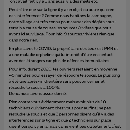
´on l´avait fait il y a 3 ans aussi via des mails etc.
Peut-être que sur la ligne il y à un objet ou autre qui crée
des interférences? Comme nous habitons la campagne,
notre village est très connu pour causer des dégâts sous-
terrain a cause de toutes les sources/rivières que nous
avons ici au village. Pour info, 9 sources/rivières rien que
dans notre rien.
En plus, avec le COVID, la propriétaire des lieux est PMR et
à une maladie orpheline qui lui interdit d´être en contact
avec des étrangers car plus de défenses immunitaires.
Pour info, durant 2020, les ouvriers restaient en moyenne
45 minutes pour essayer de résoudre le soucis. Le plus long
à été une après-midi entière sans pouvoir cerner et
résoudre le soucis à 100%.
Donc, nous avons assez donné.
Rien contre vous évidemment mais avoir plus de 10
techniciens qui viennent chez vous pour au final ne pas
résoudre le soucis et que 3 personnes disent qu´il y a des
interferences sur la ligne et que 2 techniciens sur place
disent oui qu´il y en a mais ca ne vient pas du bâtiment, c´est