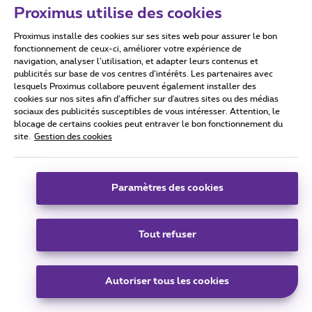
Proximus utilise des cookies
Pour le reset
:
https://www.proximus.be/support/fr/id_sfaqr_mdm_re
Proximus installe des cookies sur ses sites web pour assurer le bon
set_trouble/particuliers/support/internet/internet-a-la-
fonctionnement de ceux-ci, améliorer votre expérience de
maison/problemes-avec-internet/restaurer-les-
navigation, analyser l’utilisation, et adapter leurs contenus et
parametres-par-defaut-du-reseau-wi-fi.html
publicités sur base de vos centres d’intérêts. Les partenaires avec
lesquels Proximus collabore peuvent également installer des
cookies sur nos sites afin d’afficher sur d'autres sites ou des médias
N’oubliez pas de cliquer sur « Meilleure réponse » une fois la
sociaux des publicités susceptibles de vous intéresser. Attention, le
blocage de certains cookies peut entraver le bon fonctionnement du
réponse obtenue à votre question !
site.
Gestion des cookies
Paramètres des cookies
namalye
Forum|Forum|5 years ago
AUTEUR
N
Tout refuser
Bonjour monsieur
@David W
désolé du retard.
Je viens de reset la bbox a 8h05 a peu pres.
Juste avant le reset, la nouvelle tablette, samsung galaxy
Autoriser tous les cookies
S6 lite achetee vendredi, a eu du mal a se connecter au
reseau wifi.