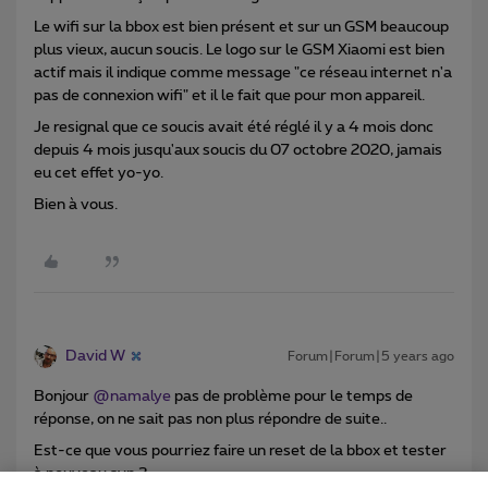
Le wifi sur la bbox est bien présent et sur un GSM beaucoup
plus vieux, aucun soucis. Le logo sur le GSM Xiaomi est bien
actif mais il indique comme message "ce réseau internet n'a
pas de connexion wifi" et il le fait que pour mon appareil.
Je resignal que ce soucis avait été réglé il y a 4 mois donc
depuis 4 mois jusqu'aux soucis du 07 octobre 2020, jamais
eu cet effet yo-yo.
Bien à vous.
David W
Forum|Forum|5 years ago
Bonjour
@namalye
pas de problème pour le temps de
réponse, on ne sait pas non plus répondre de suite..
Est-ce que vous pourriez faire un reset de la bbox et tester
à nouveau svp ?