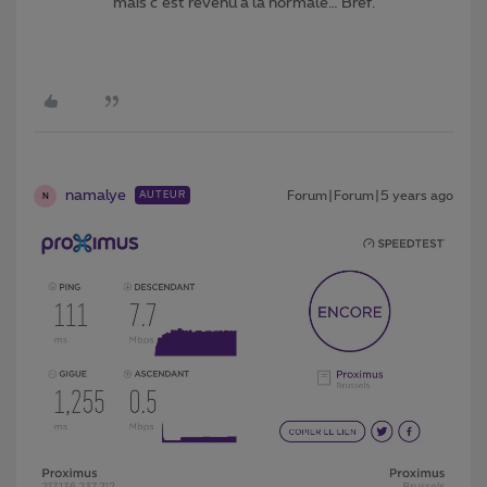
mais c´est revenu à la normale… Bref.
namalye
Forum|Forum|5 years ago
AUTEUR
N