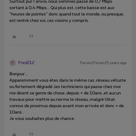
Surtout pur l´envoi, nous sommes passé de 0,7 Mbps
sortant à 0,4 Mbps… Qui plus est, cette baisse est aux
“heures de pointes” donc quand tout le monde, ou presque,
est rentré chez soi, ces voisins y compris.
Fred212
Forum|Forum|5 years ago
F
Bonjour ,
Apparemment vous étes dans le même cas ,réseau vétuste
ou fortement dégradé ,les techniciens qui passe chez moi
me disent se genre de chose ,depuis + de 10ans ,et aucun
travaux pour mettre au norme le réseau ,malgré l’état
connus de proximus depuis avant mon arrivée et donc + de
10ans .
Je vous souhaites plus de chance .