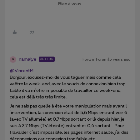
Bien à vous.
namalye
Forum|Forum|5 years ago
AUTEUR
N
@VincentM
Bonjour, excusez-moi de vous taguer mais comme cela
vaêtre le week-end, avec le soucis de connexion bien trop
faible il va m´être impossible de travailler ce week-end,
cela est déjà très très limite.
Je ne sais pas quelle à été votre manipulation mais avant l
´intervention, la connexion était de 5,6 Mbps entrant voir 6
(avec TV allumée) et 0,7Mbps sortant or là depuis hier, je
suis à 2,7 Mbps (TV éteinte) entrant et 0,4 sortant… Pour
travailler c´est impossible, les pages internet saute, j´ai des
déconnexions car connexion trop faible etc.