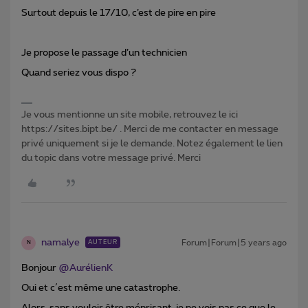
Surtout depuis le 17/10, c’est de pire en pire
Je propose le passage d’un technicien
Quand seriez vous dispo ?
Je vous mentionne un site mobile, retrouvez le ici
https://sites.bipt.be/ . Merci de me contacter en message
privé uniquement si je le demande. Notez également le lien
du topic dans votre message privé. Merci
namalye
Forum|Forum|5 years ago
AUTEUR
N
Bonjour
@AurélienK
Oui et c´est même une catastrophe.
Alors, sans vouloir être méprisant, je ne vois pas ce que le