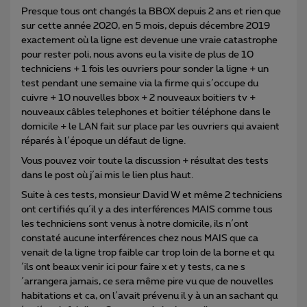
Presque tous ont changés la BBOX depuis 2 ans et rien que
sur cette année 2020, en 5 mois, depuis décembre 2019
exactement où la ligne est devenue une vraie catastrophe
pour rester poli, nous avons eu la visite de plus de 10
techniciens + 1 fois les ouvriers pour sonder la ligne + un
test pendant une semaine via la firme qui s´occupe du
cuivre + 10 nouvelles bbox + 2 nouveaux boitiers tv +
nouveaux câbles telephones et boitier téléphone dans le
domicile + le LAN fait sur place par les ouvriers qui avaient
réparés à l´époque un défaut de ligne.
Vous pouvez voir toute la discussion + résultat des tests
dans le post où j´ai mis le lien plus haut.
Suite à ces tests, monsieur David W et même 2 techniciens
ont certifiés qu´il y a des interférences MAIS comme tous
les techniciens sont venus à notre domicile, ils n´ont
constaté aucune interférences chez nous MAIS que ca
venait de la ligne trop faible car trop loin de la borne et qu
´ils ont beaux venir ici pour faire x et y tests, ca ne s
´arrangera jamais, ce sera même pire vu que de nouvelles
habitations et ca, on l´avait prévenu il y à un an sachant qu