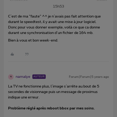
15h53
C´est de ma “faute” ^^ je n´avais pas fait attention que
durant le speedtest, il y avait une mise à jour logiciel.
Donc pour vous donner exemple, voilà ce que ca donne
durant une synchronisation d´un fichier de 164 mb.
Bien à vous et bon week-end.
namalye
Forum|Forum|5 years ago
AUTEUR
N
La TV ne fonctionne plus, l´image s´arrête au bout de 5
secondes de visionnage puis un message de proximus
indique une erreur.
Problème réglé après reboot bbox par mes soins.