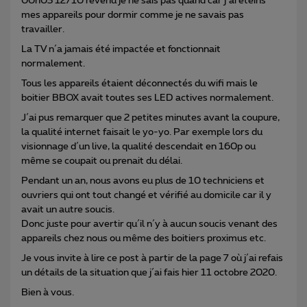
00h03 12/10 revenu je ne sais pas quand car j´ai éteins
mes appareils pour dormir comme je ne savais pas
travailler.
La TV n´a jamais été impactée et fonctionnait
normalement.
Tous les appareils étaient déconnectés du wifi mais le
boitier BBOX avait toutes ses LED actives normalement.
J´ai pus remarquer que 2 petites minutes avant la coupure,
la qualité internet faisait le yo-yo. Par exemple lors du
visionnage d´un live, la qualité descendait en 160p ou
même se coupait ou prenait du délai.
Pendant un an, nous avons eu plus de 10 techniciens et
ouvriers qui ont tout changé et vérifié au domicile car il y
avait un autre soucis.
Donc juste pour avertir qu´il n´y à aucun soucis venant des
appareils chez nous ou même des boitiers proximus etc.
Je vous invite à lire ce post à partir de la page 7 où j´ai refais
un détails de la situation que j´ai fais hier 11 octobre 2020.
Bien à vous.