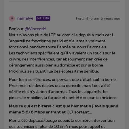
namalye
Forum|Forum|5 years ago
AUTEUR
N
Bonjour
@VincentM
Nous n´avons plus de LTE au domicile depuis 4 mois car l
´appareil ne fonctionne pas ici et n´a jamais vraiment
fonctionné pendant toute l´année ou nous l´avons eu.
Les techniciens spécifiaient qu´il y avaient un soucis sur le
cuivre, des interférences, car absolument rien crée de
dérangement aussi bien au domicile et sur la borne
Proximus se situant rue des écoles il me semble.
Pour les interférences, on pensait que c´était soit la borne
Proximus rue des écoles ou au domicile mais tout à été
vérifié et il n´y à rien d´anormal. Tous les appareils, les
pièces, le mobilier, la façade etc ont été vu par techniciens.
Mais ce qui est bizarre c´est que hier matin j´avais quand
même 5,6/6 Mbps entrant et 0,7 sortant…
Rien à été déplacé/bougé depuis la dernière intervention
des techniciens (plus de 10 en 4 mois pour rappel et