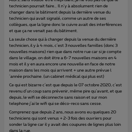
technicien pourrait faire… Il n´y à absolument rien de
changer dans le bâtiment depuis la dernière venue du
technicien qui avait signalé, comme un autre de ses
collègues, que la ligne donc le cuivre avait des interférences
et que ça ne venait pas du bâtiment.
La seule chose qui à changer depuis la venue du dernière
technicien, il y à 4 mois, c´est 3 nouvelles familles (donc 3
nouvelles maisons) rien que dans notre rue car si je compte
dans le village, on doit être a 6-7 nouvelles maisons en 4
mois et il y en aura encore une nouvelle en face de notre
maison dans les mois qui arrivent + une autre prévue l
´année prochaine. (un cabinet médical qui plus est)
Ce qui est bizarre c´est que depuis le 07 octobre 2020, c´est
revenu d´un coup sans prévenir, même pire qu´avant, et que
depuis, le wifi se déconnecte sans raison et sur mon
telephone j´ai le wifi qui se déco-reco sans cesse.
Comprenez que depuis 2 ans, nous avons eu quelques 20
techniciens qui sont venus + 2-3 fois des ouvriers pour
sonder la ligne car il y avait des coupures de lignes plus loin
dans la rue.