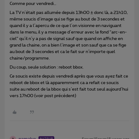
Comme pour vendredi…
La TV n´était pas allumée depuis 13h00 ± donc là, a 21h10,
même soucis d´image qui se fige au bout de 3 secondes et
quand il y a l´apercu de ce que l´on visionne en naviguant
dans le menu, il y a message d´erreur avec le fond “arc-en-
ciel” qu´il n´y a pas de signal sauf que quand on affiche en
grand la chaine, on a bien l´image et son sauf que ca se fige
au bout de 3 secondes et ca le fait sur n´importe quel
chaine/programme.
Du coup, seule solution : reboot bbox.
Ce soucis existe depuis vendredi après que vous ayez fait ce
reboot de bbox et là apparemment ca a refait ce soucis
suite au reboot de la bbox qui s´est fait tout seul aujourd´hui
vers 17h00 (voir post précédent)
namalye
Forum|Forum|5 years ago
AUTEUR