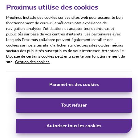
Proximus utilise des cookies
Proximus installe des cookies sur ses sites web pour assurer le bon
Conditions d'utilisation
Accessibility statement
fonctionnement de ceux-ci, améliorer votre expérience de
navigation, analyser l’utilisation, et adapter leurs contenus et
publicités sur base de vos centres d’intérêts. Les partenaires avec
lesquels Proximus collabore peuvent également installer des
cookies sur nos sites afin d’afficher sur d'autres sites ou des médias
sociaux des publicités susceptibles de vous intéresser. Attention, le
Tous droits réservés. ©
2026
Proximus
blocage de certains cookies peut entraver le bon fonctionnement du
site.
Gestion des cookies
Conditions générales, info consommateur
Liste des prix et tarifs
Accessibilité
Vie privée
Politique de gestion des cookies
Cookie manager
Coordonnées de l’entreprise
Paramètres des cookies
Ce site a été créé et est géré conformément au droit belge.
Boulevard du Roi Albert II 27 - B-1030 Bruxelles.
Tout refuser
Carrier & Wholesale Solutions
Autoriser tous les cookies
Proximus Group
|
Telindus
Jobs
|
Sitemap