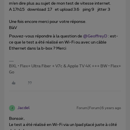
m’en dire plus au sujet de mon test de vitesse internet.
A 17h15 download :17 et upload 3.6 ping 9 jitter 3
Une fois encore merci pour votre réponse.
BàV
Pouvez-vous répondre à la question de
@GeoffreyD
: est-
ce que le test a été réalisé en Wi-Fi ou avec un câble
Ethernet dans la b-box ? Merci
BXL • Flex+ Ultra Fiber + V7c & Apple TV 4K +++ BW • Flex+
Go
Jacdel
Forum|Forum|6 years ago
J
Bonsoir,
Le test a été réalisé en Wi-Fi via un Ipad placé juste à côté