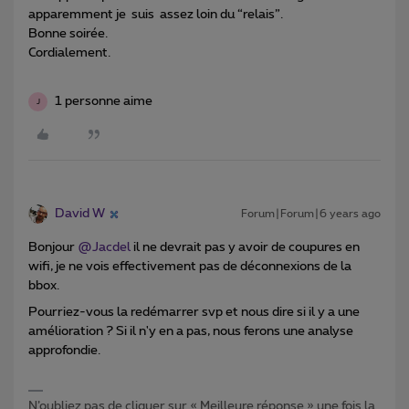
apparemment je suis assez loin du “relais”.
Bonne soirée.
Cordialement.
1 personne aime
J
David W
Forum|Forum|6 years ago
Bonjour
@Jacdel
il ne devrait pas y avoir de coupures en
wifi, je ne vois effectivement pas de déconnexions de la
bbox.
Pourriez-vous la redémarrer svp et nous dire si il y a une
amélioration ? Si il n'y en a pas, nous ferons une analyse
approfondie.
N’oubliez pas de cliquer sur « Meilleure réponse » une fois la