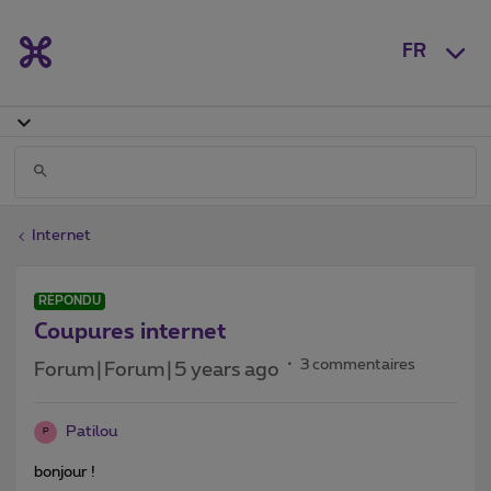
FR
Internet
RÉPONDU
Coupures internet
3 commentaires
Forum|Forum|5 years ago
Patilou
P
bonjour !