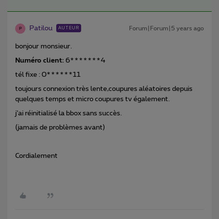
Patilou
Forum|Forum|5 years ago
AUTEUR
P
bonjour monsieur.
Numéro client:
6*******4
tél fixe : 0******11
toujours connexion très lente,coupures aléatoires depuis
quelques temps et micro coupures tv également.
j’ai réinitialisé la bbox sans succès.
(jamais de problèmes avant)
Cordialement