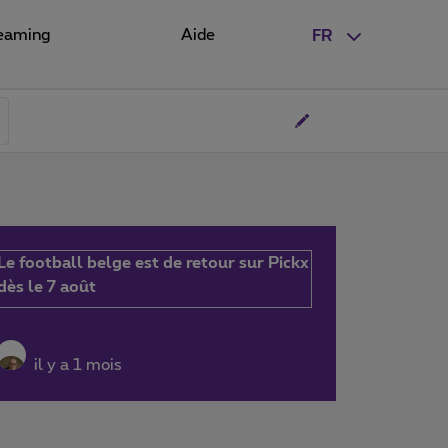
eaming
Aide
FR
Le football belge est de retour sur Pickx
dès le 7 août
il y a 1 mois