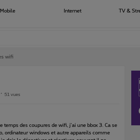
Mobile
Internet
TV & Str
s wifi
51 vues
e temps des coupures de wifi, j’ai une bbox 3. Ca se
o, ordinateur windows et autre appareils comme