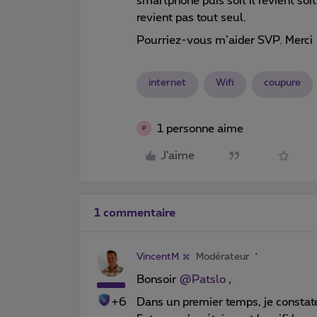
smartphone puis soit il revient soit
revient pas tout seul.
Pourriez-vous m’aider SVP. Merci
internet
Wifi
coupure
1 personne aime
P
J'aime
1 commentaire
VincentM
Modérateur
Bonsoir
@Patslo
,
+6
Dans un premier temps, je constat