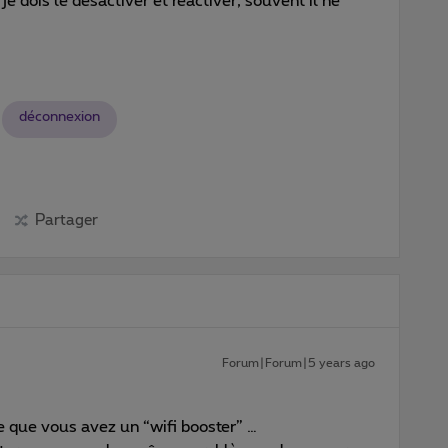
 je dois le désactiver et réactiver, souvent il ne
déconnexion
Partager
Forum|Forum|5 years ago
e que vous avez un “wifi booster” …