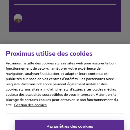
Proximus utilise des cookies
Proximus installe des cookies sur ses sites web pour assurer le bon
Conditions d'utilisation
Accessibility statement
fonctionnement de ceux-ci, améliorer votre expérience de
navigation, analyser l’utilisation, et adapter leurs contenus et
publicités sur base de vos centres d’intérêts. Les partenaires avec
lesquels Proximus collabore peuvent également installer des
cookies sur nos sites afin d’afficher sur d'autres sites ou des médias
sociaux des publicités susceptibles de vous intéresser. Attention, le
Tous droits réservés. ©
2026
Proximus
blocage de certains cookies peut entraver le bon fonctionnement du
site.
Gestion des cookies
Conditions générales, info consommateur
Liste des prix et tarifs
Accessibilité
Vie privée
Politique de gestion des cookies
Cookie manager
Coordonnées de l’entreprise
Paramètres des cookies