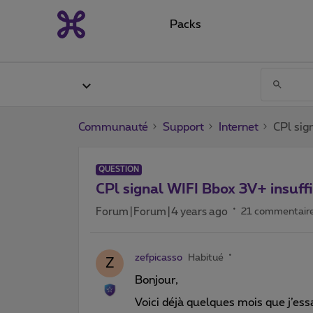
Packs
Communauté
Support
Internet
CPl sig
QUESTION
CPl signal WIFI Bbox 3V+ insuff
Forum|Forum|4 years ago
21 commentair
zefpicasso
Habitué
Z
Bonjour,
Voici déjà quelques mois que j’es