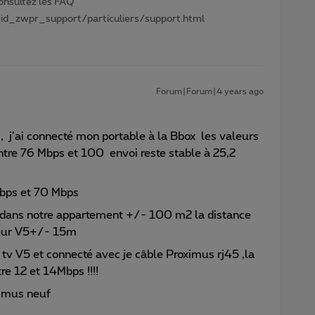
Consultez les FAQ
id_zwpr_support/particuliers/support.html
Forum|Forum|4 years ago
, j’ai connecté mon portable à la Bbox les valeurs
ntre 76 Mbps et 100 envoi reste stable à 25,2
 Mbps et 70 Mbps
ue dans notre appartement +/- 100 m2 la distance
odeur V5+/- 15m
tv V5 et connecté avec je câble Proximus rj45 ,la
re 12 et 14Mbps !!!!
ximus neuf