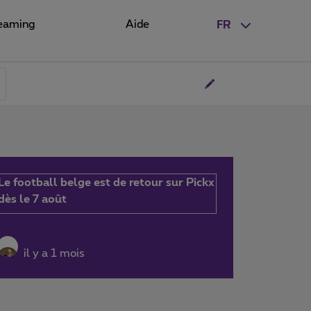
eaming
Aide
FR
Le football belge est de retour sur Pickx
dès le 7 août
il y a 1 mois