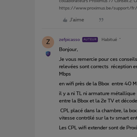
collaborateurs Proximus // Conseil 2: 
https://www.proximus.be/support/fr/
J'aime
zefpicasso
Habitué
AUTEUR
Z
Bonjour,
Je vous remercie pour ces conseils
relevées sont corrects réception e
Mbps
en wifi près de la Bbox entre 40
il y a ni TL ni armature métalliq
entre la Bbox et la 2e TV et déc
CPL placé dans la chambre, la box 
vitesse contrôlé sur la tv smart ent
Les CPL wifi extender sont de Pro