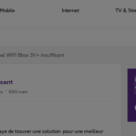
Mobile
Internet
TV & Str
nal WIFI Bbox 3V+ insuffisant
isant
es
650 vues
saye de trouver une solution pour une meilleur