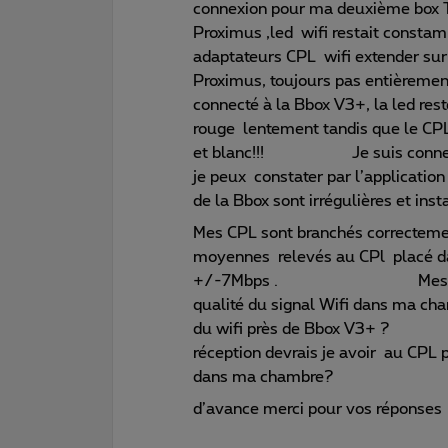
connexion pour ma deuxième box TV
Proximus ,led wifi restait constam
adaptateurs CPL wifi extender sur 
Proximus, toujours pas entièrement s
connecté à la Bbox V3+, la led rest
rouge lentement tandis que le CPL
et blanc!!! Je suis connecté 
je peux constater par l’applicatio
de la Bbox sont irrégulières et inst
Mes CPL sont branchés correctement
moyennes relevés au CPl placé da
+/-7Mbps . Mes questions,
qualité du signal Wifi dans ma c
du wifi près de Bbo
réception devrais je avoir au CPL
dans ma chambre?
d’avance merci pour vos réponses