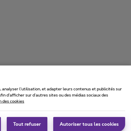
nalyser l’utilisation, et adapter leurs contenus et publicités sur
in d’afficher sur d'autres sites ou des médias sociaux des
n des cookies
rrier & Wholesale Solutions
oximus Group
|
Telindus
Tout refuser
Autoriser tous les cookies
bs
|
Sitemap