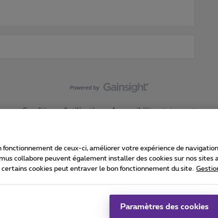
Conditions d'utilisation
Accessibility statement
 fonctionnement de ceux-ci, améliorer votre expérience de navigation, a
imus collabore peuvent également installer des cookies sur nos sites af
e certains cookies peut entraver le bon fonctionnement du site.
Gestio
Proximus
consommateur
Liste des prix et tarifs
Accessibilité
stion des cookies
Cookie manager
Coordonnées de l’entreprise
Ca
é conformément au droit belge.
Pr
Paramètres des cookies
 - B-1030 Bruxelles.
Jo