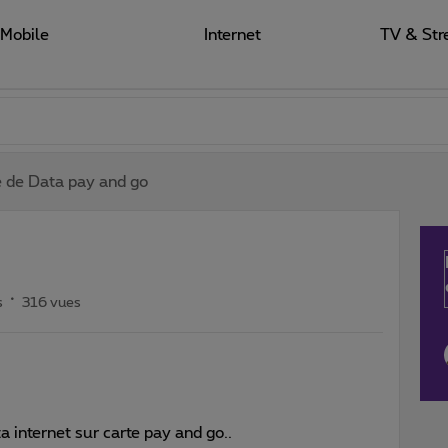
Mobile
Internet
TV & Str
 de Data pay and go
s
316 vues
a internet sur carte pay and go..