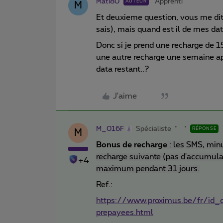
Mati80
Apprenti
AUTEUR
M
Et deuxieme question, vous me dit
sais), mais quand est il de mes dat
Donc si je prend une recharge de 15
une autre recharge une semaine ap
data restant..?
J'aime
M_016F
Spécialiste
RÉPONSE
M
Bonus de recharge
: les SMS, minu
recharge suivante (pas d'accumula
+4
maximum pendant 31 jours.
Ref.:
https://www.proximus.be/fr/id_c
prepayees.html