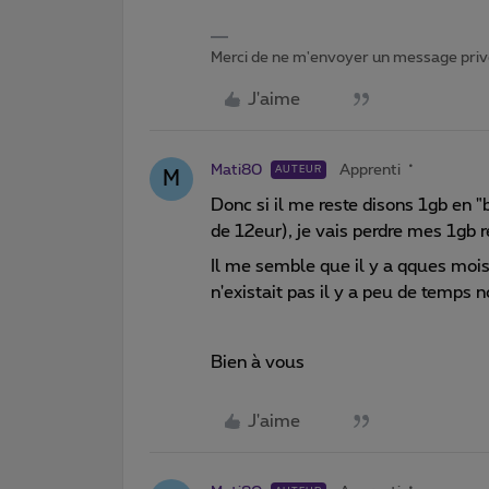
Merci de ne m'envoyer un message privé
J'aime
Mati80
Apprenti
AUTEUR
M
Donc si il me reste disons 1gb en 
de 12eur), je vais perdre mes 1gb r
Il me semble que il y a qques moi
n'existait pas il y a peu de temps 
Bien à vous
J'aime