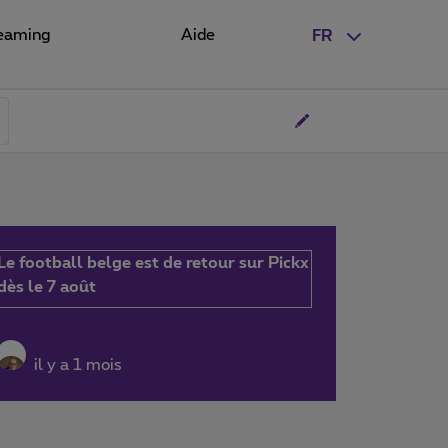
eaming
Aide
FR
Le football belge est de retour sur Pickx
dès le 7 août
il y a 1 mois