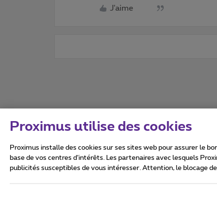
J'aime
Proximus utilise des cookies
Proximus installe des cookies sur ses sites web pour assurer le bon
base de vos centres d’intérêts. Les partenaires avec lesquels Prox
publicités susceptibles de vous intéresser. Attention, le blocage d
Tous droits réservés. ©
2026
Conditions générales, info 
Vie privée
Politique de ge
Ce site a été créé et est gér
Boulevard du Roi Albert II 27