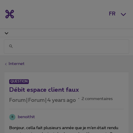
FR
Internet
QUESTION
Débit espace client faux
2 commentaires
Forum|Forum|4 years ago
benoithit
B
Bonjour, cella fait plusieurs année que je m’en était rendu