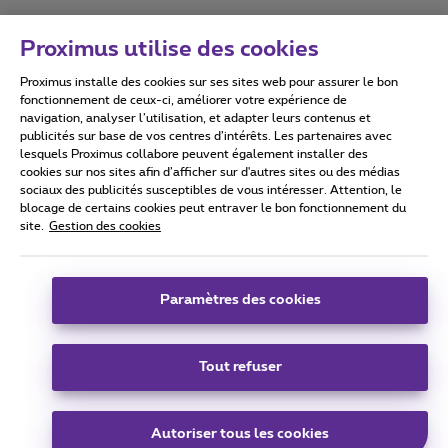
Proximus utilise des cookies
Proximus installe des cookies sur ses sites web pour assurer le bon
Conditions d'utilisation
Accessibility statement
fonctionnement de ceux-ci, améliorer votre expérience de
navigation, analyser l’utilisation, et adapter leurs contenus et
publicités sur base de vos centres d’intérêts. Les partenaires avec
lesquels Proximus collabore peuvent également installer des
cookies sur nos sites afin d’afficher sur d'autres sites ou des médias
sociaux des publicités susceptibles de vous intéresser. Attention, le
Tous droits réservés. ©
2026
Proximus
blocage de certains cookies peut entraver le bon fonctionnement du
site.
Gestion des cookies
Conditions générales, info consommateur
Liste des prix et tarifs
Accessibilité
Vie privée
Politique de gestion des cookies
Cookie manager
Coordonnées de l’entreprise
Paramètres des cookies
Ce site a été créé et est géré conformément au droit belge.
Boulevard du Roi Albert II 27 - B-1030 Bruxelles.
Tout refuser
Carrier & Wholesale Solutions
Autoriser tous les cookies
Proximus Group
|
Telindus