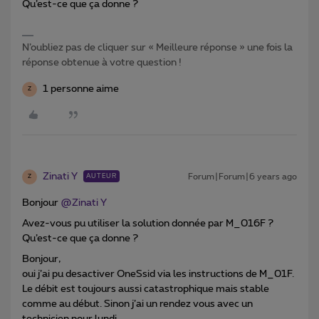
Qu’est-ce que ça donne ?
N’oubliez pas de cliquer sur « Meilleure réponse » une fois la
réponse obtenue à votre question !
1 personne aime
Z
Zinati Y
Forum|Forum|6 years ago
AUTEUR
Z
Bonjour
@Zinati Y
Avez-vous pu utiliser la solution donnée par M_016F ?
Qu’est-ce que ça donne ?
Bonjour,
oui j’ai pu desactiver OneSsid via les instructions de M_01F.
Le débit est toujours aussi catastrophique mais stable
comme au début. Sinon j’ai un rendez vous avec un
technicien pour lundi.