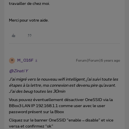
travailler de chez moi.
Merci pour votre aide.
M_016F
Forum|Forum|6 years ago
M
@Zinati Y
J’ai migré vers le nouveau wifi intelligent, j’ai suivi toute les
étapes à la lettre, ma connexion est devenu pire qu’avant.
J’ai des beug toutes les 30min
Vous pouvez éventuellement désactiver OneSSID via la
BBox3 LAN IP 192.168.1.1 comme user avec le user
password présent sur la Bbox
Cliquez sur le banner OneSSID “enable→disable” et vice
versa et confirmez “ok”