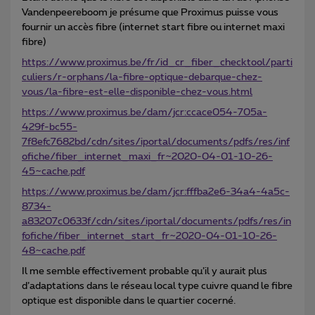
Vandenpeereboom je présume que Proximus puisse vous
fournir un accès fibre (internet start fibre ou internet maxi
fibre)
https://www.proximus.be/fr/id_cr_fiber_checktool/parti
culiers/r-orphans/la-fibre-optique-debarque-chez-
vous/la-fibre-est-elle-disponible-chez-vous.html
https://www.proximus.be/dam/jcr:ccace054-705a-
429f-bc55-
7f8efc7682bd/cdn/sites/iportal/documents/pdfs/res/inf
ofiche/fiber_internet_maxi_fr~2020-04-01-10-26-
45~cache.pdf
https://www.proximus.be/dam/jcr:fffba2e6-34a4-4a5c-
8734-
a83207c0633f/cdn/sites/iportal/documents/pdfs/res/in
fofiche/fiber_internet_start_fr~2020-04-01-10-26-
48~cache.pdf
Il me semble effectivement probable qu’il y aurait plus
d’adaptations dans le réseau local type cuivre quand le fibre
optique est disponible dans le quartier cocerné.