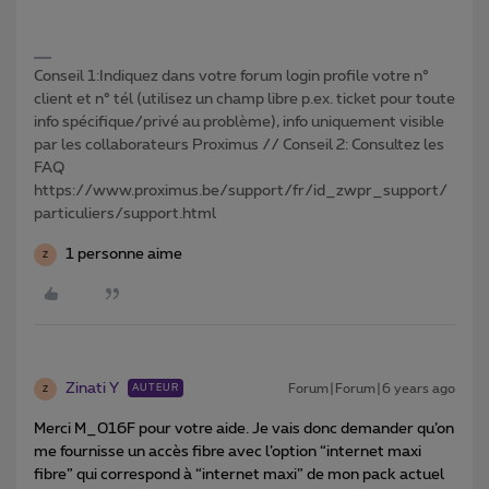
Conseil 1:Indiquez dans votre forum login profile votre n°
client et n° tél (utilisez un champ libre p.ex. ticket pour toute
info spécifique/privé au problème), info uniquement visible
par les collaborateurs Proximus // Conseil 2: Consultez les
FAQ
https://www.proximus.be/support/fr/id_zwpr_support/
particuliers/support.html
1 personne aime
Z
Zinati Y
Forum|Forum|6 years ago
AUTEUR
Z
Merci M_016F pour votre aide. Je vais donc demander qu’on
me fournisse un accès fibre avec l’option “internet maxi
fibre” qui correspond à “internet maxi” de mon pack actuel