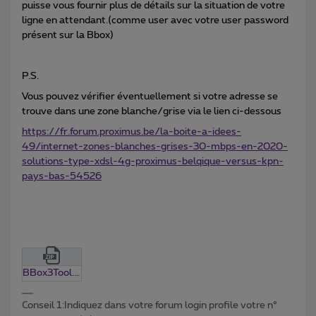
puisse vous fournir plus de détails sur la situation de votre
ligne en attendant.(comme user avec votre user password
présent sur la Bbox)
P.S.
Vous pouvez vérifier éventuellement si votre adresse se
trouve dans une zone blanche/grise via le lien ci-dessous
https://fr.forum.proximus.be/la-boite-a-idees-
49/internet-zones-blanches-grises-30-mbps-en-2020-
solutions-type-xdsl-4g-proximus-belqique-versus-kpn-
pays-bas-54526
BBox3Tool.0.13.zip
Conseil 1:Indiquez dans votre forum login profile votre n°