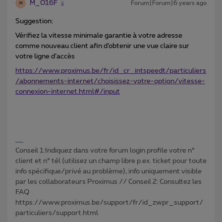
M_016F
Forum|Forum|6 years ago
M
Suggestion:
Vérifiez la vitesse minimale garantie à votre adresse
comme nouveau client afin d’obtenir une vue claire sur
votre ligne d’accès
https://www.proximus.be/fr/id_cr_intspeedt/particuliers
/abonnements-internet/choisissez-votre-option/vitesse-
connexion-internet.html#/input
Conseil 1:Indiquez dans votre forum login profile votre n°
client et n° tél (utilisez un champ libre p.ex. ticket pour toute
info spécifique/privé au problème), info uniquement visible
par les collaborateurs Proximus // Conseil 2: Consultez les
FAQ
https://www.proximus.be/support/fr/id_zwpr_support/
particuliers/support.html