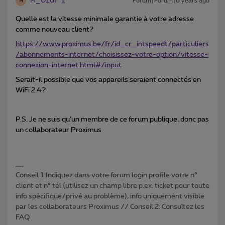
M_016F
Forum|Forum|6 years ago
M
Quelle est la vitesse minimale garantie à votre adresse
comme nouveau client?
https://www.proximus.be/fr/id_cr_intspeedt/particuliers
/abonnements-internet/choisissez-votre-option/vitesse-
connexion-internet.html#/input
Serait-il possible que vos appareils seraient connectés en
WiFi 2.4?
P.S. Je ne suis qu’un membre de ce forum publique, donc pas
un collaborateur Proximus
Conseil 1:Indiquez dans votre forum login profile votre n°
client et n° tél (utilisez un champ libre p.ex. ticket pour toute
info spécifique/privé au problème), info uniquement visible
par les collaborateurs Proximus // Conseil 2: Consultez les
FAQ