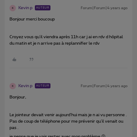
Kevin p
Forum|Forum|4 years ago
AUTEUR
K
Bonjour merci boucoup
Croyez vous qu'il viendra après 11h car j ai en rdv d hôpital
du matin et je n arrive pas à replannifier le rdv
Kevin p
Forum|Forum|4 years ago
AUTEUR
K
Bonjour,
Le jointeur devait venir aujourd'hui mais je n ai vu personne .
Pas de coup de téléphone pour me prévenir qu'il venait ou
pas .
je pense que je vais rester avec mon problème 🤨.