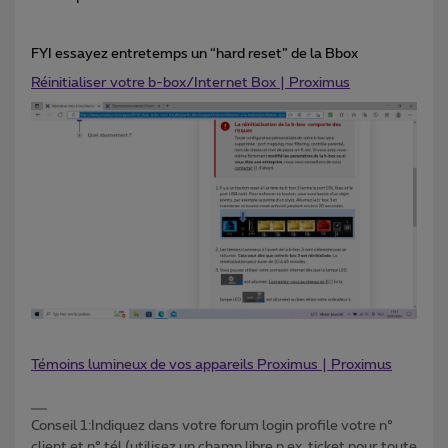
FYI essayez entretemps un “hard reset” de la Bbox
Réinitialiser votre b-box/Internet Box | Proximus
Témoins lumineux de vos appareils Proximus | Proximus
Conseil 1:Indiquez dans votre forum login profile votre n°
client et n° tél (utilisez un champ libre p.ex. ticket pour toute