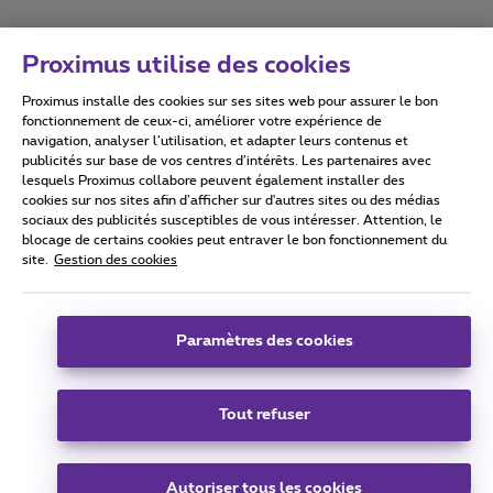
Proximus utilise des cookies
Proximus installe des cookies sur ses sites web pour assurer le bon
Conditions d'utilisation
Accessibility statement
fonctionnement de ceux-ci, améliorer votre expérience de
navigation, analyser l’utilisation, et adapter leurs contenus et
publicités sur base de vos centres d’intérêts. Les partenaires avec
lesquels Proximus collabore peuvent également installer des
cookies sur nos sites afin d’afficher sur d'autres sites ou des médias
sociaux des publicités susceptibles de vous intéresser. Attention, le
Tous droits réservés. ©
2026
Proximus
blocage de certains cookies peut entraver le bon fonctionnement du
site.
Gestion des cookies
Conditions générales, info consommateur
Liste des prix et tarifs
Accessibilité
Vie privée
Politique de gestion des cookies
Cookie manager
Coordonnées de l’entreprise
Paramètres des cookies
Ce site a été créé et est géré conformément au droit belge.
Boulevard du Roi Albert II 27 - B-1030 Bruxelles.
Tout refuser
Carrier & Wholesale Solutions
Autoriser tous les cookies
Proximus Group
|
Telindus