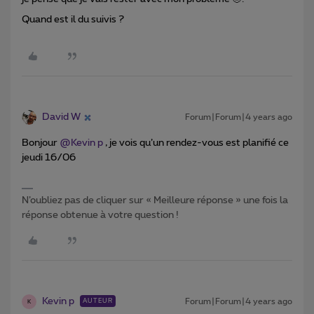
Quand est il du suivis ?
David W
Forum|Forum|4 years ago
Bonjour
@Kevin p
, je vois qu’un rendez-vous est planifié ce
jeudi 16/06
N’oubliez pas de cliquer sur « Meilleure réponse » une fois la
réponse obtenue à votre question !
Kevin p
Forum|Forum|4 years ago
AUTEUR
K