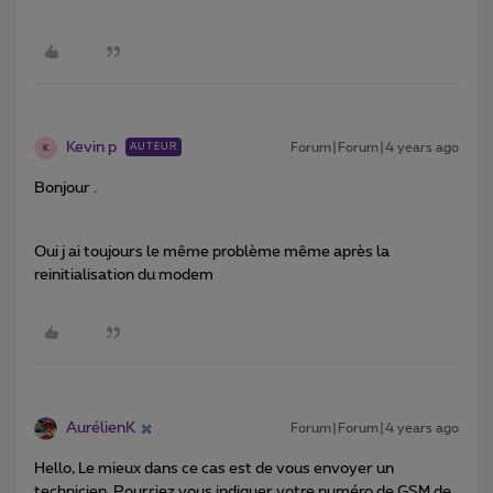
Kevin p
Forum|Forum|4 years ago
AUTEUR
K
Bonjour .
Oui j ai toujours le même problème même après la
reinitialisation du modem
AurélienK
Forum|Forum|4 years ago
Hello, Le mieux dans ce cas est de vous envoyer un
technicien. Pourriez vous indiquer votre numéro de GSM de