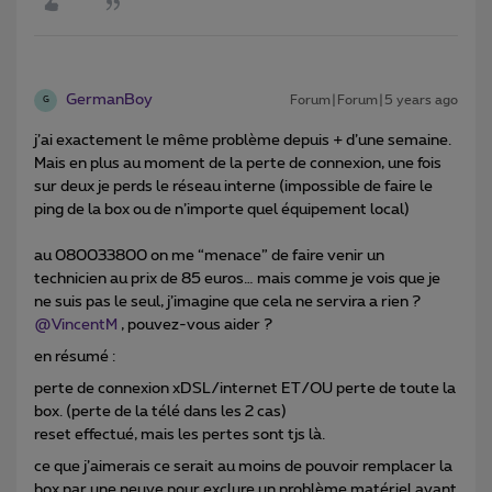
GermanBoy
Forum|Forum|5 years ago
G
j’ai exactement le même problème depuis + d’une semaine.
Mais en plus au moment de la perte de connexion, une fois
sur deux je perds le réseau interne (impossible de faire le
ping de la box ou de n’importe quel équipement local)
au 080033800 on me “menace” de faire venir un
technicien au prix de 85 euros… mais comme je vois que je
ne suis pas le seul, j’imagine que cela ne servira a rien ?
@VincentM
, pouvez-vous aider ?
en résumé :
perte de connexion xDSL/internet ET/OU perte de toute la
box. (perte de la télé dans les 2 cas)
reset effectué, mais les pertes sont tjs là.
ce que j’aimerais ce serait au moins de pouvoir remplacer la
box par une neuve pour exclure un problème matériel avant