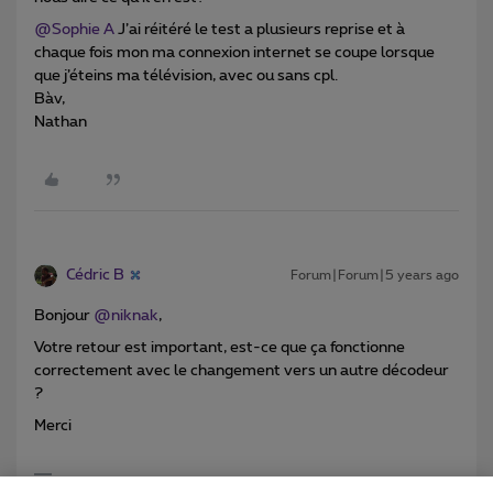
@Sophie A
J’ai réitéré le test a plusieurs reprise et à
chaque fois mon ma connexion internet se coupe lorsque
que j’éteins ma télévision, avec ou sans cpl.
Bàv,
Nathan
Cédric B
Forum|Forum|5 years ago
Bonjour
@niknak
,
Votre retour est important, est-ce que ça fonctionne
correctement avec le changement vers un autre décodeur
?
Merci
Merci de ne pas m'envoyer de message privé pour une