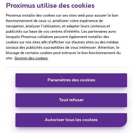
Proximus utilise des cookies
demande d'aide car vous n'allez pas être
systématiquement aidé par ce moyen et ensuite n'oubliez
Proximus installe des cookies sur ses sites web pour assurer le bon
pas d'indiquer en "Meilleure Réponse" le post qui a résolu
fonctionnement de ceux-ci, améliorer votre expérience de
votre problème ! :)
navigation, analyser l’utilisation, et adapter leurs contenus et
publicités sur base de vos centres d’intérêts. Les partenaires avec
lesquels Proximus collabore peuvent également installer des
cookies sur nos sites afin d’afficher sur d'autres sites ou des médias
sociaux des publicités susceptibles de vous intéresser. Attention, le
blocage de certains cookies peut entraver le bon fonctionnement du
site.
Gestion des cookies
niknak
Forum|Forum|5 years ago
N
Bonjour
@Sophie A
et
@Cédric B
B
Paramètres des cookies
Oui ça résout le problème.
Tout refuser
Mais avec ma configuration ça entraîné un autre problème,
le décodeur est relier a un routeur (pour plus de câble près
de la TV) et ce dernier n'est pas compatible IGMP snooping.
Autoriser tous les cookies