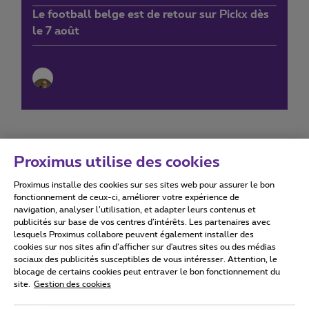
Le football belge est de retour sur Pickx dès
le 7 août
Proximus utilise des cookies
Proximus installe des cookies sur ses sites web pour assurer le bon
Conditions d'utilisation
Accessibility statement
fonctionnement de ceux-ci, améliorer votre expérience de
navigation, analyser l’utilisation, et adapter leurs contenus et
publicités sur base de vos centres d’intérêts. Les partenaires avec
lesquels Proximus collabore peuvent également installer des
cookies sur nos sites afin d’afficher sur d'autres sites ou des médias
sociaux des publicités susceptibles de vous intéresser. Attention, le
Tous droits réservés. ©
2026
Proximus
blocage de certains cookies peut entraver le bon fonctionnement du
site.
Gestion des cookies
Conditions générales, info consommateur
Liste des prix et tarifs
Accessibilité
Vie privée