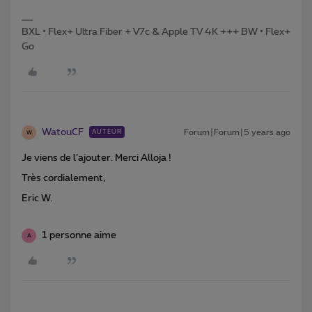
BXL • Flex+ Ultra Fiber + V7c & Apple TV 4K +++ BW • Flex+
Go
WatouCF
Forum|Forum|5 years ago
AUTEUR
W
Je viens de l’ajouter. Merci Alloja !
Très cordialement,
Eric W.
1 personne aime
A