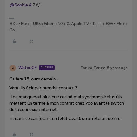
@Sophie A
? 🙂
BXL • Flex+ Ultra Fiber + V7c & Apple TV 4K +++ BW • Flex+
Go
WatouCF
Forum|Forum|5 years ago
AUTEUR
W
Ca fera 15 jours demain…
Vont-ils finir par prendre contact ?
Il ne manquerait plus que ce soit mal synchronisé et qu’ils
mettent un terme à mon contrat chez Voo avant le switch
de la connexion internet.
Et dans ce cas (étant en télétravail), on arrêterait de rire.