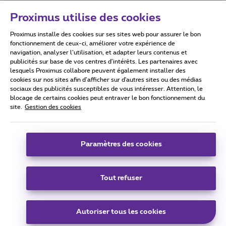
Proximus utilise des cookies
Proximus installe des cookies sur ses sites web pour assurer le bon
Conditions d'utilisation
Accessibility statement
fonctionnement de ceux-ci, améliorer votre expérience de
navigation, analyser l’utilisation, et adapter leurs contenus et
publicités sur base de vos centres d’intérêts. Les partenaires avec
lesquels Proximus collabore peuvent également installer des
cookies sur nos sites afin d’afficher sur d'autres sites ou des médias
sociaux des publicités susceptibles de vous intéresser. Attention, le
Tous droits réservés. ©
2026
Proximus
blocage de certains cookies peut entraver le bon fonctionnement du
site.
Gestion des cookies
Conditions générales, info consommateur
Liste des prix et tarifs
Accessibilité
Vie privée
Politique de gestion des cookies
Cookie manager
Coordonnées de l’entreprise
Paramètres des cookies
Ce site a été créé et est géré conformément au droit belge.
Boulevard du Roi Albert II 27 - B-1030 Bruxelles.
Tout refuser
Carrier & Wholesale Solutions
Autoriser tous les cookies
Proximus Group
|
Telindus
Jobs
|
Sitemap