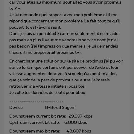
car vous êtes au maximum, souhaitez vous avoir proximus
tv ? »
Je lui demande quel rapport avec mon problème et il me
répond que concernant mon problème il a fait tout ce qu’il
pouvait (c'est-à-dire rien).
Donc je suis un peu dépité car non seulement il ne m’aide
pas mais en plus il veut me vendre un service dont je n’ai
pas besoin (j’ai l’impression que même si je lui demandais
l’heure il me proposerait proximus tv).
En cherchant une solution sur le site de proximus j’ai pu voir
sur ce forum que certains ont pu recevoir de l’aide et leur
vitesse augmentée donc voilà si quelqu’un peut m’aider,
que ça soit de la part de proximus ou autre j’aimerais
retrouver ma vitesse initiale si possible.
Je colle les données de l’outil pour bbox
--------------------------
Device: B-Box 3 Sagem
Downstream current bit rate: 29.997 kbps
Upstream current bit rate: 6.000 kbps
Downstream max bit rate: 48.807 kbps