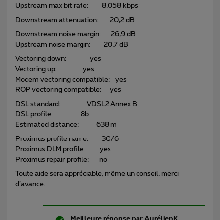
Upstream max bit rate: 8.058 kbps
Downstream attenuation: 20,2 dB
Downstream noise margin: 26,9 dB
Upstream noise margin: 20,7 dB
Vectoring down: yes
Vectoring up: yes
Modem vectoring compatible: yes
ROP vectoring compatible: yes
DSL standard: VDSL2 Annex B
DSL profile: 8b
Estimated distance: 638 m
Proximus profile name: 30/6
Proximus DLM profile: yes
Proximus repair profile: no
Toute aide sera appréciable, même un conseil, merci
d’avance.
Meilleure réponse par
AurélienK