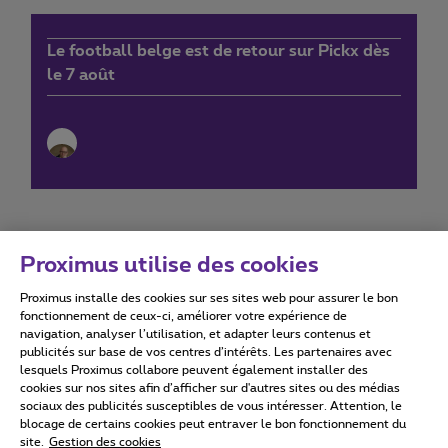
Le football belge est de retour sur Pickx dès
le 7 août
Proximus utilise des cookies
Proximus installe des cookies sur ses sites web pour assurer le bon
Conditions d'utilisation
Accessibility statement
fonctionnement de ceux-ci, améliorer votre expérience de
navigation, analyser l’utilisation, et adapter leurs contenus et
publicités sur base de vos centres d’intérêts. Les partenaires avec
lesquels Proximus collabore peuvent également installer des
cookies sur nos sites afin d’afficher sur d'autres sites ou des médias
sociaux des publicités susceptibles de vous intéresser. Attention, le
Tous droits réservés. ©
2026
Proximus
blocage de certains cookies peut entraver le bon fonctionnement du
site.
Gestion des cookies
Conditions générales, info consommateur