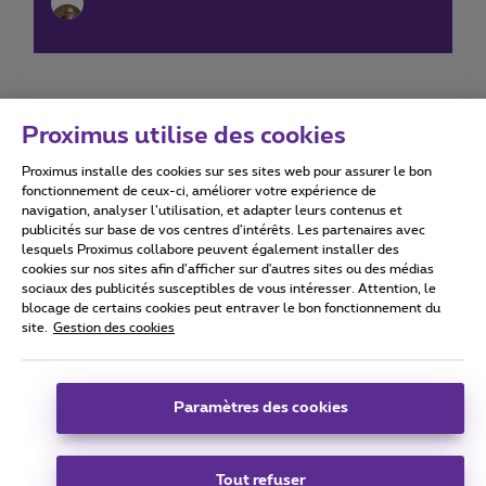
Proximus utilise des cookies
Proximus installe des cookies sur ses sites web pour assurer le bon
Conditions d'utilisation
Accessibility statement
fonctionnement de ceux-ci, améliorer votre expérience de
navigation, analyser l’utilisation, et adapter leurs contenus et
publicités sur base de vos centres d’intérêts. Les partenaires avec
lesquels Proximus collabore peuvent également installer des
cookies sur nos sites afin d’afficher sur d'autres sites ou des médias
sociaux des publicités susceptibles de vous intéresser. Attention, le
Tous droits réservés. ©
2026
Proximus
blocage de certains cookies peut entraver le bon fonctionnement du
site.
Gestion des cookies
Conditions générales, info consommateur
Liste des prix et tarifs
Accessibilité
Vie privée
Politique de gestion des cookies
Cookie manager
Coordonnées de l’entreprise
Paramètres des cookies
Ce site a été créé et est géré conformément au droit belge.
Boulevard du Roi Albert II 27 - B-1030 Bruxelles.
Tout refuser