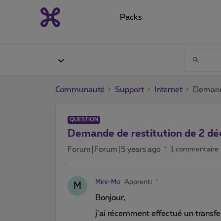
Packs
Communauté
Support
Internet
Demande
QUESTION
Demande de restitution de 2 d
Forum|Forum|5 years ago
1 commentaire
Mini-Mo
Apprenti
M
Bonjour,
j’ai récemment effectué un transf