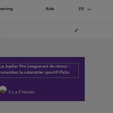
eaming
Aide
FR
La Jupiler Pro League est de retour :
consultez le calendrier sportif Pickx
il y a 2 heures