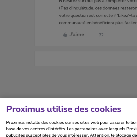
N'hésitez surtout pas à compléter votre 
(Pas d'inquiétude, ces données resteront
votre question est correcte ? ‘Likez’-la
communauté en bénéficiera plus facile
J'aime
Proximus utilise des cookies
Proximus installe des cookies sur ses sites web pour assurer le bon
base de vos centres d’intérêts. Les partenaires avec lesquels Prox
publicités susceptibles de vous intéresser. Attention, le blocage d
Tous droits réservés. ©
2026