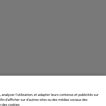
nalyser l’utilisation, et adapter leurs contenus et publicités sur
in d’afficher sur d'autres sites ou des médias sociaux des
n des cookies