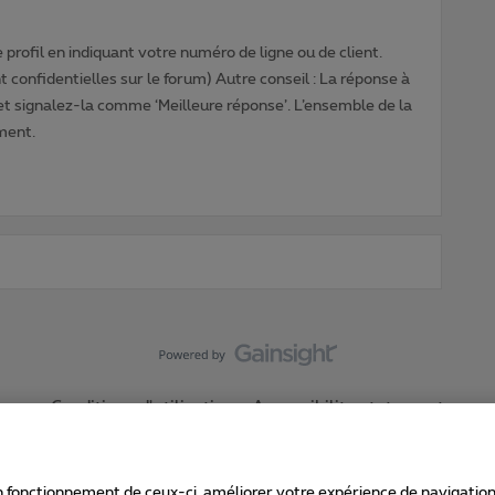
profil en indiquant votre numéro de ligne ou de client.
 confidentielles sur le forum) Autre conseil : La réponse à
 et signalez-la comme ‘Meilleure réponse’. L’ensemble de la
ment.
Conditions d'utilisation
Accessibility statement
 fonctionnement de ceux-ci, améliorer votre expérience de navigation, a