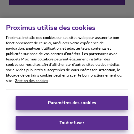
Proximus utilise des cookies
Proximus installe des cookies sur ses sites web pour assurer le bon
Conditions d'utilisation
Accessibility statement
fonctionnement de ceux-ci, améliorer votre expérience de
navigation, analyser l’utilisation, et adapter leurs contenus et
publicités sur base de vos centres d’intérêts. Les partenaires avec
lesquels Proximus collabore peuvent également installer des
cookies sur nos sites afin d’afficher sur d'autres sites ou des médias
sociaux des publicités susceptibles de vous intéresser. Attention, le
Tous droits réservés. ©
2026
Proximus
blocage de certains cookies peut entraver le bon fonctionnement du
site.
Gestion des cookies
Conditions générales, info consommateur
Liste des prix et tarifs
Accessibilité
Vie privée
Politique de gestion des cookies
Cookie manager
Coordonnées de l’entreprise
Paramètres des cookies
Ce site a été créé et est géré conformément au droit belge.
Boulevard du Roi Albert II 27 - B-1030 Bruxelles.
Tout refuser