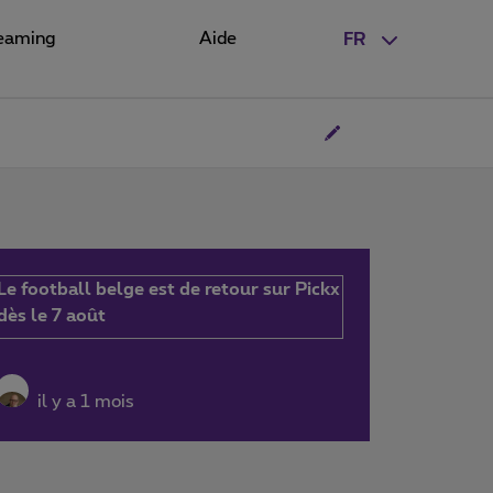
eaming
Aide
FR
Le football belge est de retour sur Pickx
dès le 7 août
il y a 1 mois