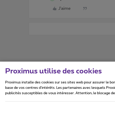
J'aime
Proximus utilise des cookies
Proximus installe des cookies sur ses sites web pour assurer le bon
base de vos centres d’intérêts. Les partenaires avec lesquels Prox
publicités susceptibles de vous intéresser. Attention, le blocage d
Tous droits réservés. ©
2026
Conditions générales, info 
Vie privée
Politique de ge
Ce site a été créé et est gér
Boulevard du Roi Albert II 27