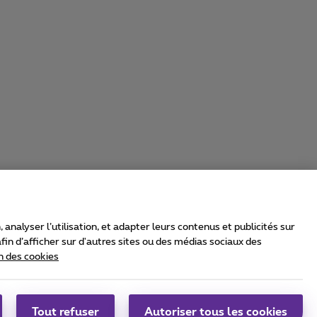
nalyser l’utilisation, et adapter leurs contenus et publicités sur
in d’afficher sur d'autres sites ou des médias sociaux des
n des cookies
rrier & Wholesale Solutions
oximus Group
|
Telindus
Tout refuser
Autoriser tous les cookies