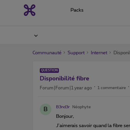
Packs
Communauté
Support
Internet
Disponib
QUESTION
Disponibilité fibre
Forum|Forum|1 year ago
1 commentaire
B3nd3r
Néophyte
B
Bonjour,
J’aimerais savoir quand la fibre s