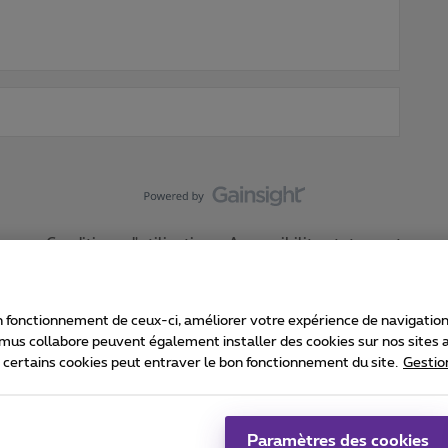
Conditions d'utilisation
Accessibility statement
 fonctionnement de ceux-ci, améliorer votre expérience de navigation, a
imus collabore peuvent également installer des cookies sur nos sites af
e certains cookies peut entraver le bon fonctionnement du site.
Gestio
Proximus
consommateur
Liste des prix et tarifs
Accessibilité
stion des cookies
Cookie manager
Coordonnées de l’entreprise
Ca
é conformément au droit belge.
Pr
Paramètres des cookies
 - B-1030 Bruxelles.