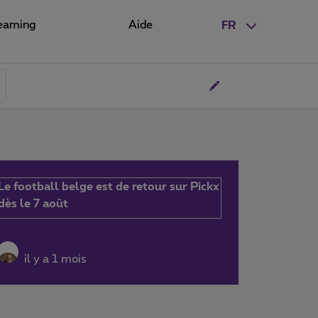
eaming
Aide
FR
Le football belge est de retour sur Pickx
dès le 7 août
il y a 1 mois