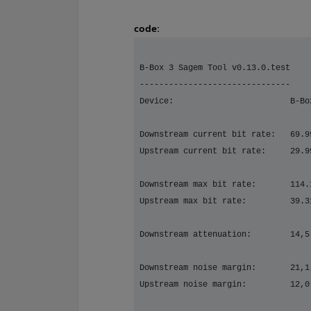
code:
B-Box 3 Sagem Tool v0.13.0.test
-------------------------------
Device:                        B-Bo
Downstream current bit rate:   69.9
Upstream current bit rate:     29.9
Downstream max bit rate:       114.
Upstream max bit rate:         39.3
Downstream attenuation:        14,5
Downstream noise margin:       21,1
Upstream noise margin:         12,0