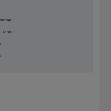
:0xb1ae
2 Annex B
m
0