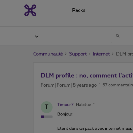
Packs
Communauté
Support
Internet
DLM pro
DLM profile : no, comment l'acti
Forum|Forum|8 years ago
57 commentair
Timour7
Habitué
T
Bonjour,
Etant dans un pack avec internet maxi,