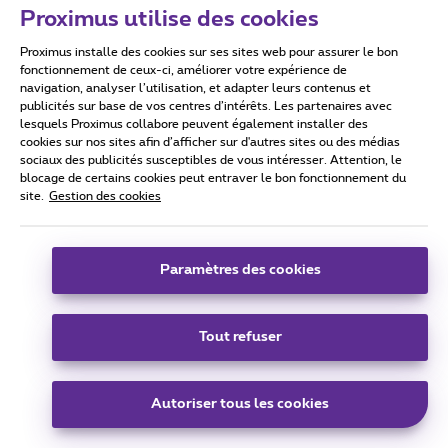
Proximus utilise des cookies
Proximus installe des cookies sur ses sites web pour assurer le bon
Conditions d'utilisation
Accessibility statement
fonctionnement de ceux-ci, améliorer votre expérience de
navigation, analyser l’utilisation, et adapter leurs contenus et
publicités sur base de vos centres d’intérêts. Les partenaires avec
lesquels Proximus collabore peuvent également installer des
cookies sur nos sites afin d’afficher sur d'autres sites ou des médias
sociaux des publicités susceptibles de vous intéresser. Attention, le
Tous droits réservés. ©
2026
Proximus
blocage de certains cookies peut entraver le bon fonctionnement du
site.
Gestion des cookies
Conditions générales, info consommateur
Liste des prix et tarifs
Accessibilité
Vie privée
Politique de gestion des cookies
Cookie manager
Coordonnées de l’entreprise
Paramètres des cookies
Ce site a été créé et est géré conformément au droit belge.
Boulevard du Roi Albert II 27 - B-1030 Bruxelles.
Tout refuser
Carrier & Wholesale Solutions
Autoriser tous les cookies
Proximus Group
|
Telindus
Jobs
|
Sitemap