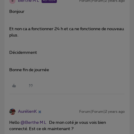
Berthe M L
Forum|Forum|2 years ago
AUTEUR
B
Bonjour
Et non ca a fonctionner 24 h et ca ne fonctionne de nouveau
plus.
Décidemment
Bonne fin de journée
AurélienK
Forum|Forum|2 years ago
Hello
@Berthe M L
De mon coté je vous vois bien
connecté. Est ce ok maintenant ?