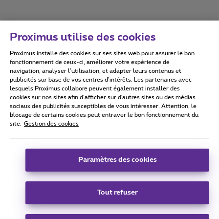
Proximus utilise des cookies
Proximus installe des cookies sur ses sites web pour assurer le bon
Conditions d'utilisation
Accessibility statement
fonctionnement de ceux-ci, améliorer votre expérience de
navigation, analyser l’utilisation, et adapter leurs contenus et
publicités sur base de vos centres d’intérêts. Les partenaires avec
lesquels Proximus collabore peuvent également installer des
cookies sur nos sites afin d’afficher sur d'autres sites ou des médias
sociaux des publicités susceptibles de vous intéresser. Attention, le
Tous droits réservés. ©
2026
Proximus
blocage de certains cookies peut entraver le bon fonctionnement du
site.
Gestion des cookies
Conditions générales, info consommateur
Liste des prix et tarifs
Accessibilité
Vie privée
Politique de gestion des cookies
Cookie manager
Coordonnées de l’entreprise
Paramètres des cookies
Ce site a été créé et est géré conformément au droit belge.
Boulevard du Roi Albert II 27 - B-1030 Bruxelles.
Tout refuser
Carrier & Wholesale Solutions