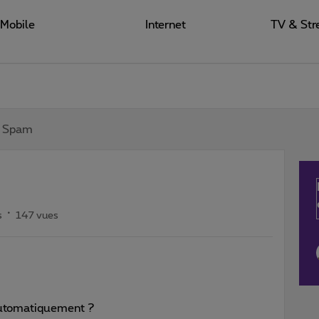
Mobile
Internet
TV & Str
r Spam
s
147 vues
 automatiquement ?