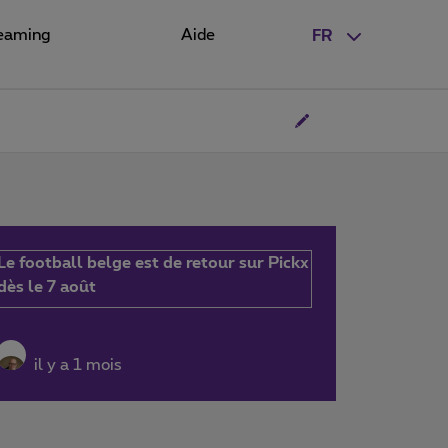
eaming
Aide
FR
Le football belge est de retour sur Pickx
dès le 7 août
il y a 1 mois