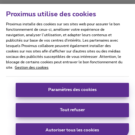
Proximus utilise des cookies
Proximus installe des cookies sur ses sites web pour assurer le bon
Conditions d'utilisation
Accessibility statement
fonctionnement de ceux-ci, améliorer votre expérience de
navigation, analyser l’utilisation, et adapter leurs contenus et
publicités sur base de vos centres d’intérêts. Les partenaires avec
lesquels Proximus collabore peuvent également installer des
cookies sur nos sites afin d’afficher sur d'autres sites ou des médias
sociaux des publicités susceptibles de vous intéresser. Attention, le
Tous droits réservés. ©
2026
Proximus
blocage de certains cookies peut entraver le bon fonctionnement du
site.
Gestion des cookies
Conditions générales, info consommateur
Liste des prix et tarifs
Accessibilité
Vie privée
Politique de gestion des cookies
Cookie manager
Coordonnées de l’entreprise
Paramètres des cookies
Ce site a été créé et est géré conformément au droit belge.
Boulevard du Roi Albert II 27 - B-1030 Bruxelles.
Tout refuser
Carrier & Wholesale Solutions
Autoriser tous les cookies
Proximus Group
|
Telindus