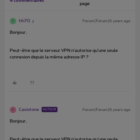
4 commentaires
page
titi70
Forum|Forum|6 years ago
T
Bonjour,
Peut-être que le serveur VPN n’autorise qu’une seule
connexion depuis la même adresse IP ?
Casiotone
Forum|Forum|6 years ago
AUTEUR
C
Bonjour,
Peut-être que le serveur VPN n’autorise qu’une seule