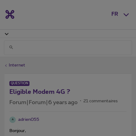
FR
Internet
QUESTION
Eligible Modem 4G ?
21 commentaires
Forum|Forum|6 years ago
adrien055
A
Bonjour,