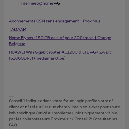
interneet@home
4G
Abonnements GSM sans engagement | Proximus
TADAAM
Home Flybox : 150 GB de surf pour 20€/mois | Orange
Belgique
HUAWEI WiFi Gigabit router AC1200 & LTE 4G+ Zwart
(51060DRJ) (mediamarkt.be)
Conseil 1:Indiquez dans votre forum login profile votre n°
client et n° tél (utilisez un champ libre p.ex. ticket pour toute
info spécifique/privé au problème), info uniquement visible
par les collaborateurs Proximus // Conseil 2: Consultez les
FAQ