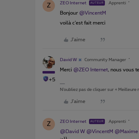
ZEO Internet
Apprenti
AUTEUR
Z
Bonjour ​
@VincentM
voilà c’est fait merci
J'aime
David W
Community Manager
Merci ​
@ZEO Internet
, nous vous t
+5
N’oubliez pas de cliquer sur « Meilleure
J'aime
ZEO Internet
Apprenti
AUTEUR
Z
@David W
​
@VincentM
​
@Maxime
;-))