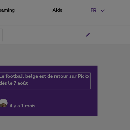
eaming
Aide
FR
Le football belge est de retour sur Pickx
dès le 7 août
il y a 1 mois