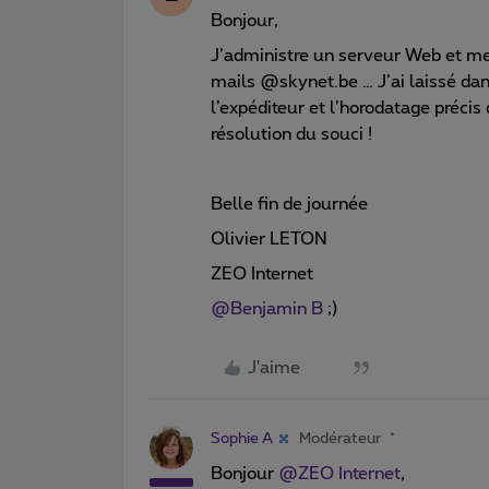
Bonjour,
J’administre un serveur Web et mes
mails @skynet.be … J’ai laissé dans
l’expéditeur et l’horodatage précis
résolution du souci !
Belle fin de journée
Olivier LETON
ZEO Internet
@Benjamin B
;)
J'aime
Sophie A
Modérateur
Bonjour ​
@ZEO Internet
,