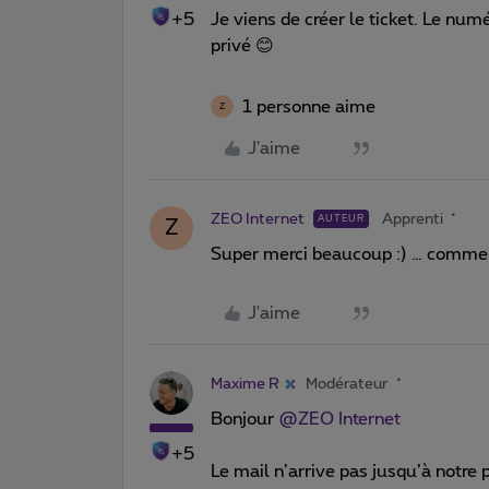
+5
Je viens de créer le ticket. Le num
privé 😊
1 personne aime
Z
J'aime
ZEO Internet
Apprenti
AUTEUR
Z
Super merci beaucoup :) … comment 
J'aime
Maxime R
Modérateur
Bonjour ​
@ZEO Internet
+5
Le mail n’arrive pas jusqu’à notr