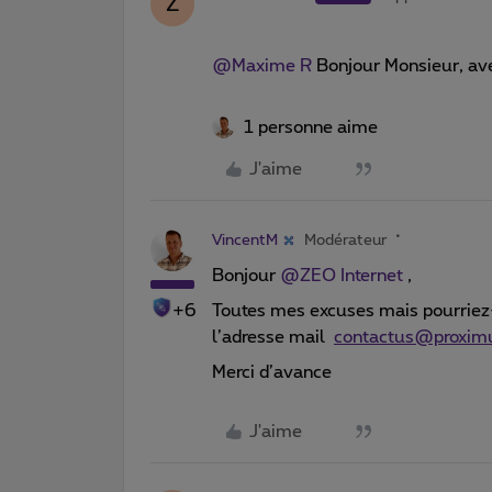
Z
@Maxime R
Bonjour Monsieur, ave
1 personne aime
J'aime
VincentM
Modérateur
Bonjour ​
@ZEO Internet
,
+6
Toutes mes excuses mais pourriez-
l’adresse mail
contactus@proxim
Merci d’avance
J'aime