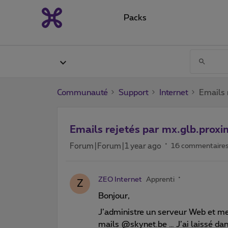
Packs
Communauté
Support
Internet
Emails 
Emails rejetés par mx.glb.prox
Forum|Forum|1 year ago
16 commentaire
ZEO Internet
Apprenti
Z
Bonjour,
J’administre un serveur Web et mes
mails @skynet.be … J’ai laissé dans