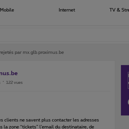
Mobile
Internet
TV & Str
rejetés par mx.glb.proximus.be
imus.be
s
122 vues
 clients ne savent plus contacter les adresses
 la zone “tickets” l’email du destinataire, de