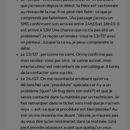
que j’ai raison depuis le début: la fibre est sectionnée
au niveau de la rue. Il ne peut rien faire- ce que je
comprends parfaitement. (Au passage j’ai reçu un
SMS confirmant son arrivée entre 14h15 et 16h15. Il
est arrivé à 13h! Une chance que ca n’a pas été un
problème!) Je reçois un rendez-vous le 13/07 avec
un jointeur. Jusque là ca va, je peux comprendre le
délai.
Le 13/07 : personne ne vient. On ne confirme pas
mon rendez-vous par sms. Je sonne au soir, mon
interlocuteur est mécontent de son collègue. Il tente
de le contacter sans succès.
Le 14/07: On me recontacte en disant qu’on va
déclencher une “procédure” spéciale car il y a un
problème (quoi? Un bug dans son outil?) et que je
serais contacté dans la matinée par un technicien. Je
fais remarquer dans le ticket vers midi que je n’ai rien
reçu → est-ce que la procédure est bien passée? Au
soir on me resonne me disant “désolé, je n’aurais pas
du vous dire qu’on ressonerait dans la matinée. Celà
peut prendre plusieurs avant que quelqu’un vous