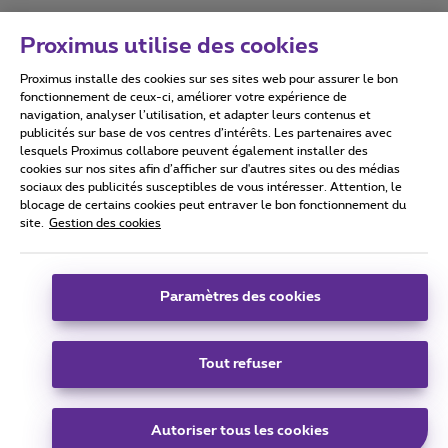
Proximus utilise des cookies
Proximus installe des cookies sur ses sites web pour assurer le bon
Conditions d'utilisation
Accessibility statement
fonctionnement de ceux-ci, améliorer votre expérience de
navigation, analyser l’utilisation, et adapter leurs contenus et
publicités sur base de vos centres d’intérêts. Les partenaires avec
lesquels Proximus collabore peuvent également installer des
cookies sur nos sites afin d’afficher sur d'autres sites ou des médias
sociaux des publicités susceptibles de vous intéresser. Attention, le
Tous droits réservés. ©
2026
Proximus
blocage de certains cookies peut entraver le bon fonctionnement du
site.
Gestion des cookies
Conditions générales, info consommateur
Liste des prix et tarifs
Accessibilité
Vie privée
Politique de gestion des cookies
Cookie manager
Coordonnées de l’entreprise
Paramètres des cookies
Ce site a été créé et est géré conformément au droit belge.
Boulevard du Roi Albert II 27 - B-1030 Bruxelles.
Tout refuser
Carrier & Wholesale Solutions
Autoriser tous les cookies
Proximus Group
|
Telindus