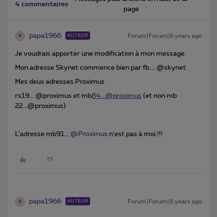
4 commentaires
page
papa1966
Forum|Forum|6 years ago
AUTEUR
P
Je voudrais apporter une modification à mon message.
Mon adresse Skynet commence bien par fb…. @skynet
Mes deux adresses Proximus
rs19… @proximus et mb
84…@proximus
(et non mb
22...@proximus)
L’adresse mb91…
@Proximus
n'est pas à moi.!!!
papa1966
Forum|Forum|6 years ago
AUTEUR
P