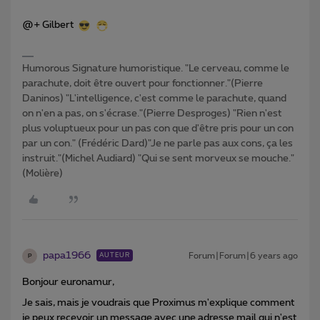
@+ Gilbert
Humorous Signature humoristique. "Le cerveau, comme le
parachute, doit être ouvert pour fonctionner."(Pierre
Daninos) "L'intelligence, c'est comme le parachute, quand
on n'en a pas, on s'écrase."(Pierre Desproges) "Rien n'est
plus voluptueux pour un pas con que d'être pris pour un con
par un con." (Frédéric Dard)"Je ne parle pas aux cons, ça les
instruit."(Michel Audiard) "Qui se sent morveux se mouche."
(Molière)
papa1966
Forum|Forum|6 years ago
AUTEUR
P
Bonjour euronamur,
Je sais, mais je voudrais que Proximus m'explique comment
je peux recevoir un message avec une adresse mail qui n'est