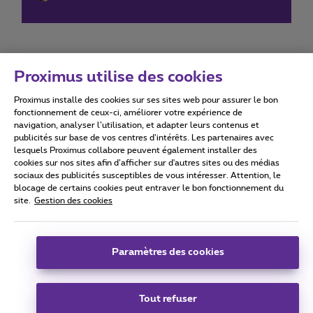
Proximus utilise des cookies
Proximus installe des cookies sur ses sites web pour assurer le bon
Conditions d'utilisation
Accessibility statement
fonctionnement de ceux-ci, améliorer votre expérience de
navigation, analyser l’utilisation, et adapter leurs contenus et
publicités sur base de vos centres d’intérêts. Les partenaires avec
lesquels Proximus collabore peuvent également installer des
cookies sur nos sites afin d’afficher sur d'autres sites ou des médias
sociaux des publicités susceptibles de vous intéresser. Attention, le
Tous droits réservés. ©
2026
Proximus
blocage de certains cookies peut entraver le bon fonctionnement du
site.
Gestion des cookies
Conditions générales, info consommateur
Liste des prix et tarifs
Accessibilité
Vie privée
Politique de gestion des cookies
Cookie manager
Coordonnées de l’entreprise
Paramètres des cookies
Ce site a été créé et est géré conformément au droit belge.
Boulevard du Roi Albert II 27 - B-1030 Bruxelles.
Tout refuser