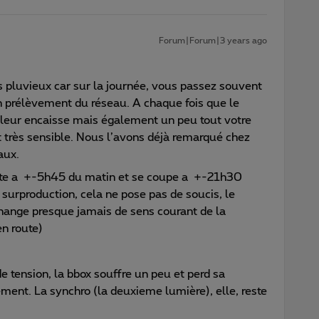
Forum|Forum|3 years ago
ps pluvieux car sur la journée, vous passez souvent
en prélèvement du réseau. A chaque fois que le
leur encaisse mais également un peu tout votre
t très sensible. Nous l’avons déjà remarqué chez
aux.
oute a +-5h45 du matin et se coupe a +-21h30
urproduction, cela ne pose pas de soucis, le
change presque jamais de sens courant de la
en route)
e tension, la bbox souffre un peu et perd sa
ent. La synchro (la deuxieme lumière), elle, reste