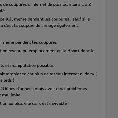
ps de coupures d’internet de plus ou moins 1 à 2
blé.
ps lui , même pendant les coupures , sauf si je
a c’est la coupure de l’image également.
és même pendant les coupures
ation réseau ou emplacement de la Bbox ( donc le
sts et manipulation possible.
it remplacée car plus de reseau internet ni de tv (
s leds )
es 10énes d’années mais avoir deux problèmes
t ma limite
on au plus vite car c’est invivable