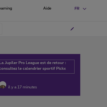
eaming
Aide
FR
La Jupiler Pro League est de retour :
consultez le calendrier sportif Pickx
il y a 17 minutes