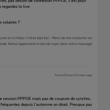
nchro, pas besoin de connexion PPPOE, c’est pour
 regardez le live
 solaires ?
vez le ici https://sites.bipt.be/ . Merci de me contacter en
nde. Notez également le lien du topic dans votre message
Forum|Forum|3 years ago
e session PPPOE mais pas de coupure de synchro,
 fréquentes depuis l’automne on dirait. Presque pas