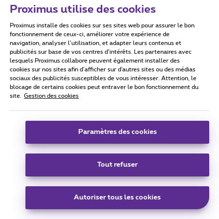
taciturnes! );
Proximus utilise des cookies
les
Grands Manitous
qui sont censés gérer certains
services techniques sont injoignables pour les
Proximus installe des cookies sur ses sites web pour assurer le bon
communs mortels (même si clients payants) et
fonctionnement de ceux-ci, améliorer votre expérience de
prennent leurs décisions sans communiquer
navigation, analyser l’utilisation, et adapter leurs contenus et
comment et pourquoi, même à l’intérieur de la
publicités sur base de vos centres d’intérêts. Les partenaires avec
lesquels Proximus collabore peuvent également installer des
société pour la quelle ils travaillent;
cookies sur nos sites afin d’afficher sur d'autres sites ou des médias
le service mail que Proximus dit fournir à ses clients
sociaux des publicités susceptibles de vous intéresser. Attention, le
(payants!) est de fiabilité douteuse, donc à
blocage de certains cookies peut entraver le bon fonctionnement du
déconseiller si ont veut travailler avec un peu de
site.
Gestion des cookies
professionalité.
Bonne journée à tous ceux qui ont eu la patience de lire
jusqu’ici, en attendant le retour d’un pilote sur l’avion.
Paramètres des cookies
Tout refuser
1 personne aime
Autoriser tous les cookies