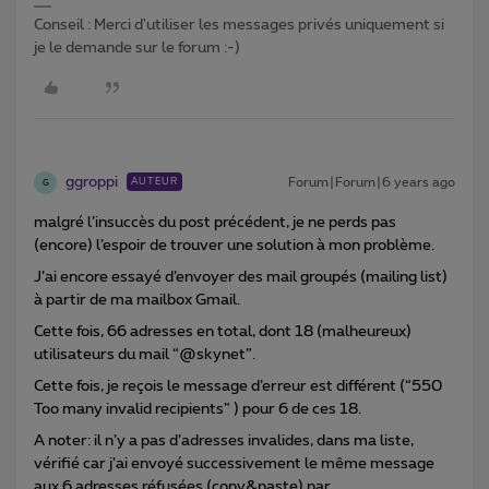
Conseil : Merci d'utiliser les messages privés uniquement si
je le demande sur le forum :-)
ggroppi
Forum|Forum|6 years ago
AUTEUR
G
malgré l’insuccès du post précédent, je ne perds pas
(encore) l’espoir de trouver une solution à mon problème.
J’ai encore essayé d’envoyer des mail groupés (mailing list)
à partir de ma mailbox Gmail.
Cette fois, 66 adresses en total, dont 18 (malheureux)
utilisateurs du mail “@skynet”.
Cette fois, je reçois le message d’erreur est différent (“550
Too many invalid recipients” ) pour 6 de ces 18.
A noter: il n’y a pas d’adresses invalides, dans ma liste,
vérifié car j’ai envoyé successivement le même message
aux 6 adresses réfusées (copy&paste) par