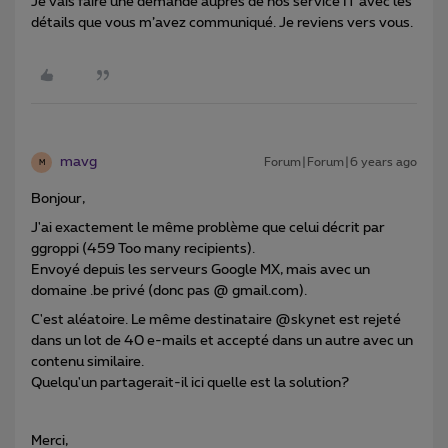
Je vais faire une demande auprès de nos service IT avec les
détails que vous m’avez communiqué. Je reviens vers vous.
mavg
Forum|Forum|6 years ago
M
Bonjour,
J'ai exactement le même problème que celui décrit par
ggroppi (459 Too many recipients).
Envoyé depuis les serveurs Google MX, mais avec un
domaine .be privé (donc pas @ gmail.com).
C'est aléatoire. Le même destinataire @skynet est rejeté
dans un lot de 40 e-mails et accepté dans un autre avec un
contenu similaire.
Quelqu'un partagerait-il ici quelle est la solution?
Merci,