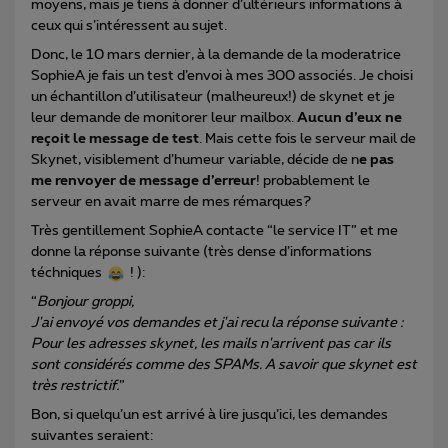
moyens, mais je tiens à donner d’ultérieurs informations à
ceux qui s’intéressent au sujet.
Donc, le 10 mars dernier, à la demande de la moderatrice
SophieA je fais un test d’envoi à mes 300 associés. Je choisi
un échantillon d’utilisateur (malheureux!) de skynet et je
leur demande de monitorer leur mailbox.
Aucun d’eux ne
reçoit le message de test
. Mais cette fois le serveur mail de
Skynet, visiblement d’humeur variable, décide de n
e pas
me renvoyer de message d’erreur
! probablement le
serveur en avait marre de mes rémarques?
Très gentillement SophieA contacte “le service IT” et me
donne la réponse suivante (très dense d’informations
téchniques
! ):
“
Bonjour groppi,
J'ai envoyé vos demandes et j'ai recu la réponse suivante :
Pour les adresses skynet, les mails n'arrivent pas car ils
sont considérés comme des SPAMs. A savoir que skynet est
très restrictif.
”
Bon, si quelqu’un est arrivé à lire jusqu’ici, les demandes
suivantes seraient: