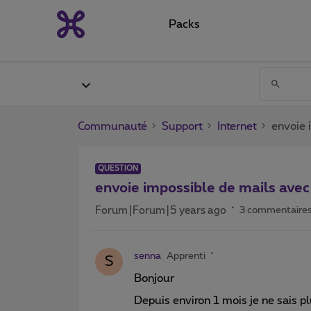
Packs
Communauté
Support
Internet
envoie 
QUESTION
envoie impossible de mails ave
Forum|Forum|5 years ago
3 commentaire
senna
Apprenti
S
Bonjour
Depuis environ 1 mois je ne sais 