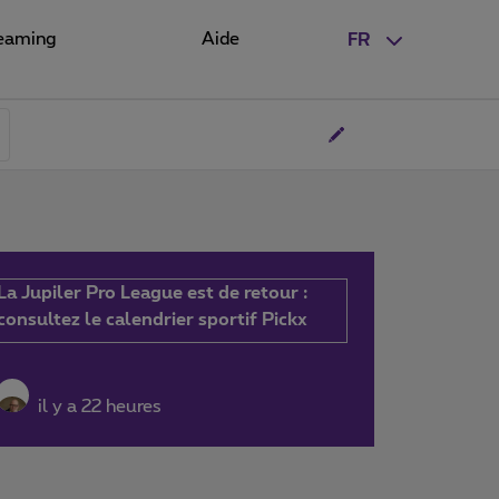
eaming
Aide
FR
La Jupiler Pro League est de retour :
consultez le calendrier sportif Pickx
il y a 22 heures