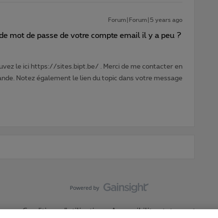
Forum|Forum|5 years ago
de mot de passe de votre compte email il y a peu ?
vez le ici https://sites.bipt.be/ . Merci de me contacter en
nde. Notez également le lien du topic dans votre message
Conditions d'utilisation
Accessibility statement