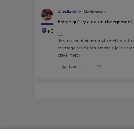
AurélienK
Modérateur
Est ce qu’il y a eu un changement 
+6
Je vous mentionne un site mobile, retrou
message privé uniquement si je le dema
privé. Merci
J'aime