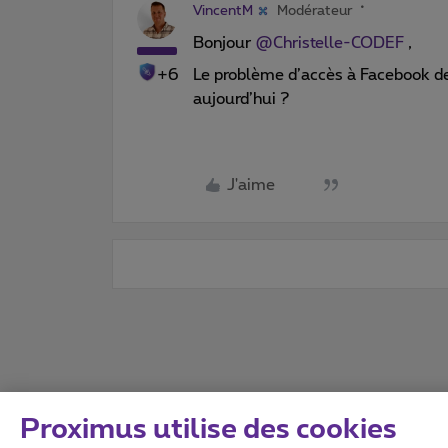
VincentM
Modérateur
Bonjour
@Christelle-CODEF
,
+6
Le problème d’accès à Facebook dep
aujourd’hui ?
J'aime
Proximus utilise des cookies