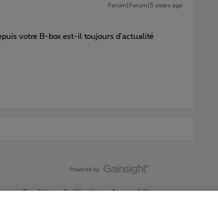
Forum|Forum|5 years ago
uis votre B-box est-il toujours d’actualité
Conditions d'utilisation
Accessibility statement