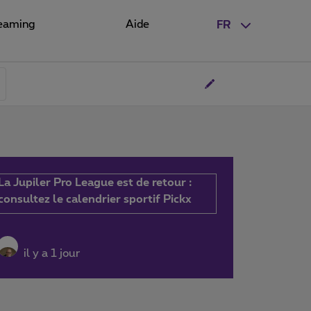
eaming
Aide
FR
La Jupiler Pro League est de retour :
consultez le calendrier sportif Pickx
il y a 1 jour