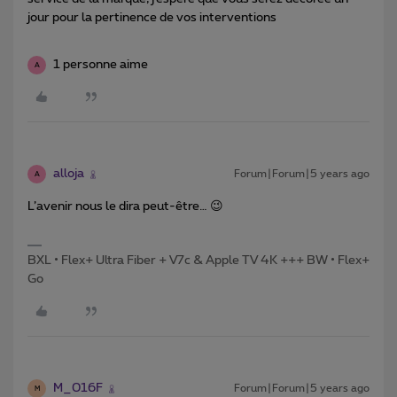
jour pour la pertinence de vos interventions
1 personne aime
A
alloja
Forum|Forum|5 years ago
A
L’avenir nous le dira peut-être… 😉
BXL • Flex+ Ultra Fiber + V7c & Apple TV 4K +++ BW • Flex+
Go
M_016F
Forum|Forum|5 years ago
M