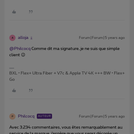
alloja
Forum|Forum|5 years ago
A
@Philcocq
Comme dit ma signature, je ne suis que simple
client 😉
BXL • Flex+ Ultra Fiber + V7c & Apple TV 4K +++ BW • Flex+
Go
Philcocq
Forum|Forum|5 years ago
AUTEUR
P
Avec 3.234 commentaires, vous êtes remarquablement au
service de la marque, j’espère que vous serez décorée un