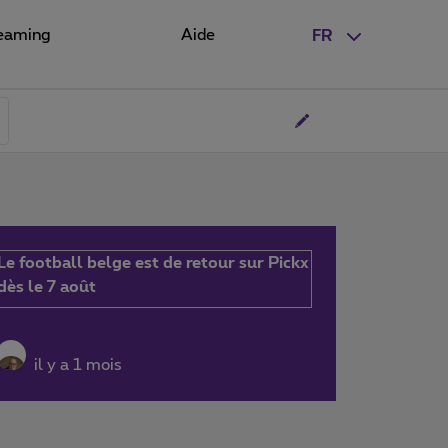
eaming
Aide
FR
Le football belge est de retour sur Pickx
dès le 7 août
il y a 1 mois