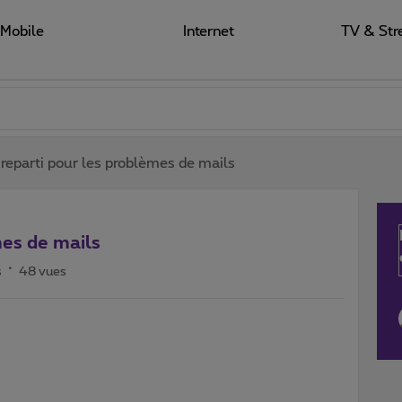
Mobile
Internet
TV & Str
t reparti pour les problèmes de mails
mes de mails
s
48 vues