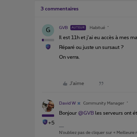
3 commentaires
GVB
Habitué
AUTEUR
G
Il est 11h et j’ai eu accès à mes m
Réparé ou juste un sursaut ?
On verra.
J'aime
David W
Community Manager
Bonjour
@GVB
les serveurs ont é
+5
N’oubliez pas de cliquer sur « Meilleure