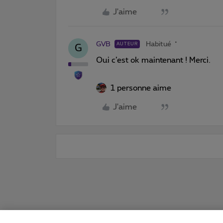
J'aime
GVB
Habitué
AUTEUR
G
Oui c’est ok maintenant ! Merci.
1 personne aime
J'aime