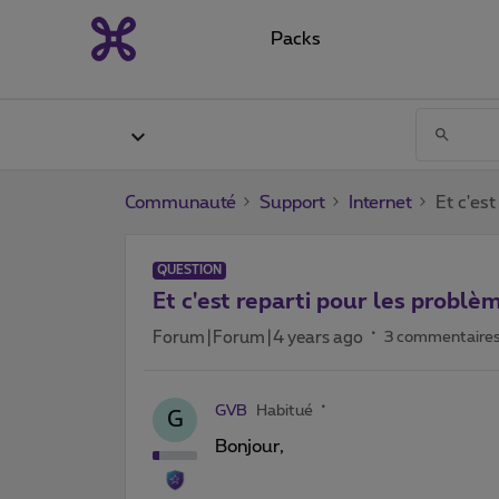
Packs
Communauté
Support
Internet
Et c'es
QUESTION
Et c'est reparti pour les problè
Forum|Forum|4 years ago
3 commentaire
GVB
Habitué
G
Bonjour,