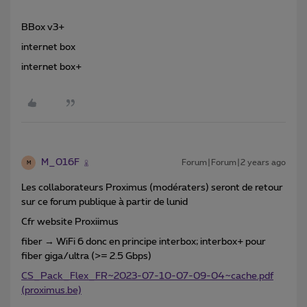
BBox v3+
internet box
internet box+
M_016F
Forum|Forum|2 years ago
M
Les collaborateurs Proximus (modératers) seront de retour
sur ce forum publique à partir de lunid
Cfr website Proxiimus
fiber → WiFi 6 donc en principe interbox; interbox+ pour
fiber giga/ultra (>= 2.5 Gbps)
CS_Pack_Flex_FR~2023-07-10-07-09-04~cache.pdf
(proximus.be)