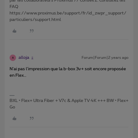
par les collaborateurs Proximus // Conseil 2: Consultez les
FAQ
https://www.proximus.be/support/fr/id_zwpr_support/
particuliers/support.html
alloja
Forum|Forum|2 years ago
A
N’ai pas l’impression que la b-box 3v+ soit encore proposée
en Flex…
BXL • Flex+ Ultra Fiber + V7c & Apple TV 4K +++ BW • Flex+
Go