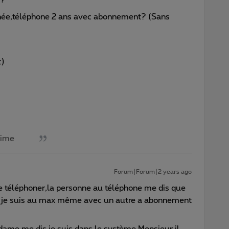
 ?
inée,téléphone 2 ans avec abonnement? (Sans
:)
aime
Forum|Forum|2 years ago
e téléphoner,la personne au téléphone me dis que
e je suis au max même avec un autre a abonnement
la dame me dis,je suis dans le système Monsieur il