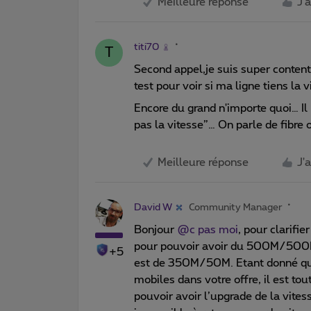
Meilleure réponse
J'
titi70
T
Second appel,je suis super content
test pour voir si ma ligne tiens la v
Encore du grand n'importe quoi… Il 
pas la vitesse”… On parle de fibre
Meilleure réponse
J'
David W
Community Manager
Bonjour
@c pas moi
, pour clarifie
pour pouvoir avoir du 500M/500M 
+5
est de 350M/50M. Etant donné que
mobiles dans votre offre, il est tou
pouvoir avoir l’upgrade de la vitess