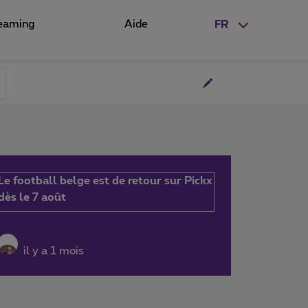
eaming
Aide
FR
Le football belge est de retour sur Pickx
dès le 7 août
il y a 1 mois