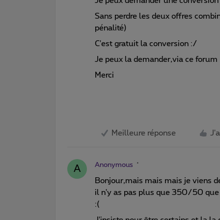
Je peux demander une conversion
Sans perdre les deux offres comb
pénalité)
C'est gratuit la conversion :/
Je peux la demander,via ce forum 
Merci
Meilleure réponse
J'
Anonymous
A
Bonjour,mais mais mais je viens d
il n'y as pas plus que 350/50 qu
:(
J'insiste pour être certains et la 