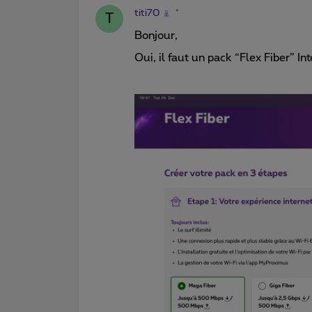
titi70
T
Bonjour,
Oui, il faut un pack “Flex Fiber” In