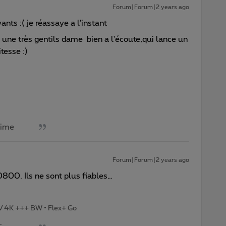
Forum|Forum|2 years ago
ants :( je réassaye a l'instant
 une très gentils dame bien a l'écoute,qui lance un
itesse :)
aime
Forum|Forum|2 years ago
0800. Ils ne sont plus fiables…
TV 4K +++ BW • Flex+ Go