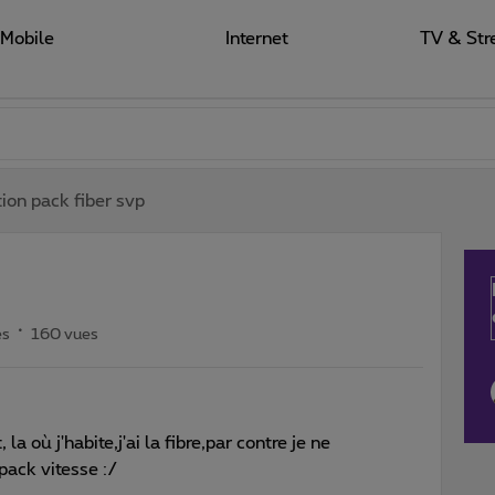
Mobile
Internet
TV & Str
tion pack fiber svp
es
160 vues
 où j'habite,j'ai la fibre,par contre je ne
ack vitesse :/