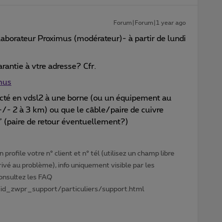
Forum|Forum|1 year ago
laborateur Proximus (modérateur)- à partir de lundi
rantie à vtre adresse? Cfr.
imus
cté en vdsl2 à une borne (ou un équipement au
/- 2 à 3 km) ou que le câble/paire de cuivre
é” (paire de retour éventuellement?)
profile votre n° client et n° tél (utilisez un champ libre
privé au problème), info uniquement visible par les
Consultez les FAQ
id_zwpr_support/particuliers/support.html