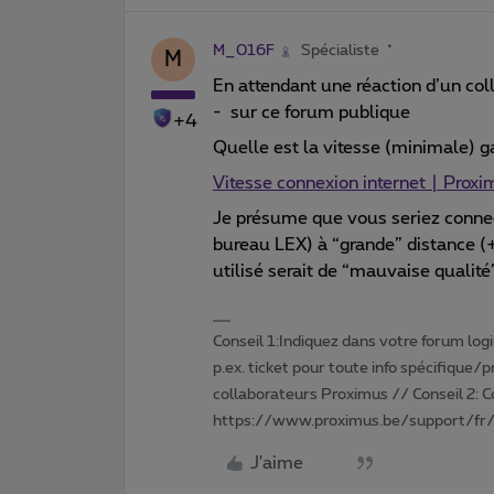
M_016F
Spécialiste
M
En attendant une réaction d’un col
- sur ce forum publique
+4
Quelle est la vitesse (minimale) ga
Vitesse connexion internet | Prox
Je présume que vous seriez conne
bureau LEX) à “grande” distance (+
utilisé serait de “mauvaise qualit
Conseil 1:Indiquez dans votre forum login 
p.ex. ticket pour toute info spécifique/
collaborateurs Proximus // Conseil 2: 
https://www.proximus.be/support/fr/
J'aime