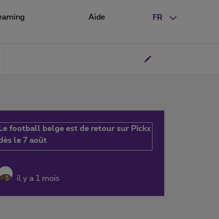
eaming
Aide
FR
Le football belge est de retour sur Pickx
dès le 7 août
il y a 1 mois