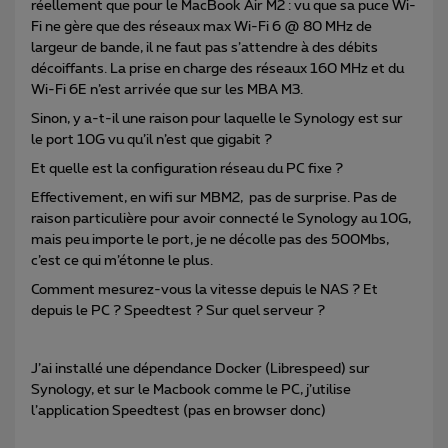
réellement que pour le MacBook Air M2 : vu que sa puce Wi-
Fi ne gère que des réseaux max Wi-Fi 6 @ 80 MHz de
largeur de bande, il ne faut pas s’attendre à des débits
décoiffants. La prise en charge des réseaux 160 MHz et du
Wi-Fi 6E n’est arrivée que sur les MBA M3.
Sinon, y a-t-il une raison pour laquelle le Synology est sur
le port 10G vu qu’il n’est que gigabit ?
Et quelle est la configuration réseau du PC fixe ?
Effectivement, en wifi sur MBM2, pas de surprise. Pas de
raison particulière pour avoir connecté le Synology au 10G,
mais peu importe le port, je ne décolle pas des 500Mbs,
c’est ce qui m’étonne le plus.
Comment mesurez-vous la vitesse depuis le NAS ? Et
depuis le PC ? Speedtest ? Sur quel serveur ?
J’ai installé une dépendance Docker (Librespeed) sur
Synology, et sur le Macbook comme le PC, j’utilise
l’application Speedtest (pas en browser donc)