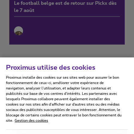
Le football belge est de retour sur Pickx dès
le 7 août
Proximus utilise des cookies
Proximus installe des cookies sur ses sites web pour assurer le bon
Conditions d'utilisation
Accessibility statement
fonctionnement de ceux-ci, améliorer votre expérience de
navigation, analyser l’utilisation, et adapter leurs contenus et
publicités sur base de vos centres d’intérêts. Les partenaires avec
lesquels Proximus collabore peuvent également installer des
cookies sur nos sites afin d’afficher sur d'autres sites ou des médias
sociaux des publicités susceptibles de vous intéresser. Attention, le
Tous droits réservés. ©
2026
Proximus
blocage de certains cookies peut entraver le bon fonctionnement du
site.
Gestion des cookies
Conditions générales, info consommateur
Liste des prix et tarifs
Accessibilité
Vie privée
Politique de gestion des cookies
Cookie manager