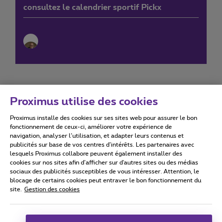
consultez le calendrier sportif Pickx
Proximus utilise des cookies
Proximus installe des cookies sur ses sites web pour assurer le bon
Conditions d'utilisation
Accessibility statement
fonctionnement de ceux-ci, améliorer votre expérience de
navigation, analyser l’utilisation, et adapter leurs contenus et
publicités sur base de vos centres d’intérêts. Les partenaires avec
lesquels Proximus collabore peuvent également installer des
cookies sur nos sites afin d’afficher sur d'autres sites ou des médias
sociaux des publicités susceptibles de vous intéresser. Attention, le
Tous droits réservés. ©
2026
Proximus
blocage de certains cookies peut entraver le bon fonctionnement du
site.
Gestion des cookies
Conditions générales, info consommateur
Liste des prix et tarifs
Accessibilité
Vie privée
Politique de gestion des cookies
Cookie manager