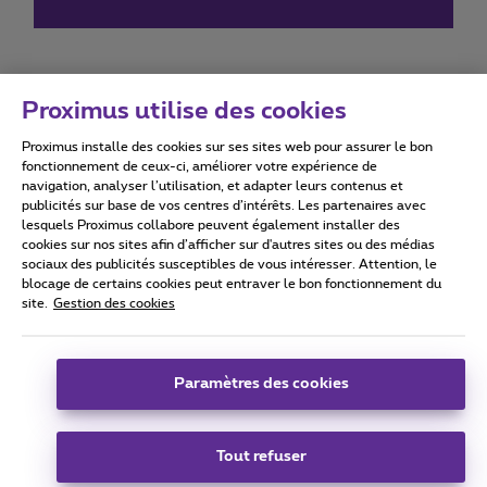
Proximus utilise des cookies
Proximus installe des cookies sur ses sites web pour assurer le bon
Conditions d'utilisation
Accessibility statement
fonctionnement de ceux-ci, améliorer votre expérience de
navigation, analyser l’utilisation, et adapter leurs contenus et
publicités sur base de vos centres d’intérêts. Les partenaires avec
lesquels Proximus collabore peuvent également installer des
cookies sur nos sites afin d’afficher sur d'autres sites ou des médias
sociaux des publicités susceptibles de vous intéresser. Attention, le
Tous droits réservés. ©
2026
Proximus
blocage de certains cookies peut entraver le bon fonctionnement du
site.
Gestion des cookies
Conditions générales, info consommateur
Liste des prix et tarifs
Accessibilité
Vie privée
Politique de gestion des cookies
Cookie manager
Coordonnées de l’entreprise
Paramètres des cookies
Ce site a été créé et est géré conformément au droit belge.
Boulevard du Roi Albert II 27 - B-1030 Bruxelles.
Tout refuser